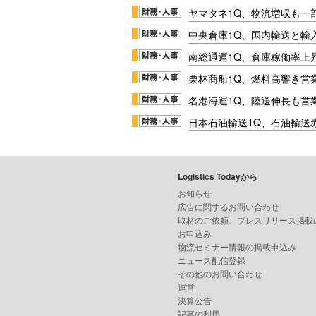
ヤマタネ1Q、物流増収も一
中央倉庫1Q、国内輸送と輸
南総通運1Q、倉庫稼働率上
栗林商船1Q、燃料高響き営
名港海運1Q、陸送伸長も営業
日本石油輸送1Q、石油輸送
Logistics Todayから
お知らせ
広告に関するお問い合わせ
取材のご依頼、プレスリリース掲載
お申込み
物流セミナー情報の掲載申込み
ニュース配信登録
その他のお問い合わせ
運営
決算公告
記事の利用