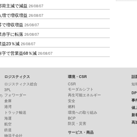
部荷主減で減益
26/08/07
入増で増収増益
26/08/07
昇で増収増益
26/08/07
業赤字に転落
26/08/07
益23％減
26/08/07
赤字で営業益68％減
26/08/07
ロジスティクス
環境・CSR
話
ロジスティクス総合
CSR
短
モーダルシフト
3PL
D
フォワーダー
再生可能エネルギー
の
事
倉庫
安全
港湾
燃料
値
トラック輸送
環境への取り組み
新
海運
BCP
高
防災・災害
航空
鉄道
サービス・商品
物流子会社