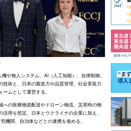
）
人機や無人システム、AI（人工知能）、自律制御、
の技術と、日本の製造力や品質管理、社会実装力
ォームとして運営する。
域への医療物資配送やドローン物流、災害時の物
の活用を想定。日本とウクライナの企業に加え、
研究機関、自治体などとの連携を進める。