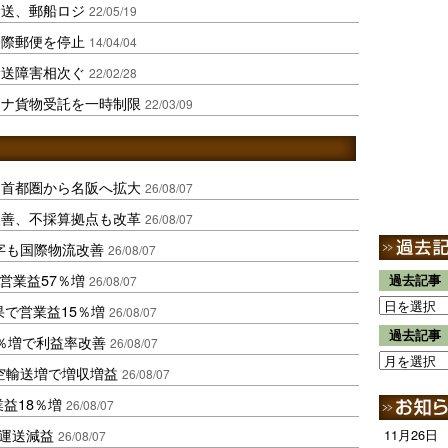
輸送、郵船ロジ
22/05/19
国際郵便を停止
14/04/04
輸送障害相次ぐ
22/02/28
イナ貨物受託を一時制限
22/03/09
、首都圏から名阪へ拡大
26/08/07
に改善、不採算拠点も改革
26/08/07
字も国際物流改善
26/08/07
営業益57％増
過去記事
26/08/07
果で営業益15％増
26/08/07
過去記事
2％増で利益率改善
26/08/07
空輸送増で増収増益
26/08/07
業益18％増
26/08/07
も運送減益
11月26日
26/08/07