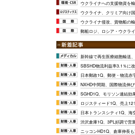
ウクライナへの支援物資を
ウクライナ、クリミア向け
ウクライナ侵攻、貨物船の
郵船ロジ、ロシア・ウクラ
新幹線で再生医療細胞輸送
SBSHD物流利益率3.1％
日本郵政1Q、郵便・物流赤
NXHD中間期、国際物流伸び
SGHD1Q、モリソン連結効
ロジスティード1Q、売上1
日本トランスシティ1Q、海
渋沢倉庫1Q、3PL好調で営
ニッコンHD1Q、倉庫伸長