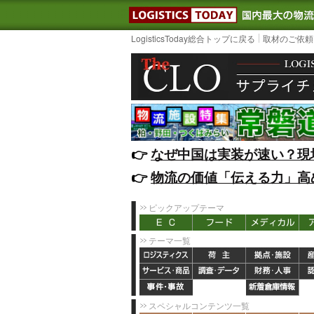
LOGISTIC
LogisticsToday総合トップに戻る
取材のご依頼
👉️
なぜ中国は実装が速い？現
👉️
物流の価値「伝える力」高
ピックアップテーマ
テーマ一覧
スペシャルコンテンツ一覧