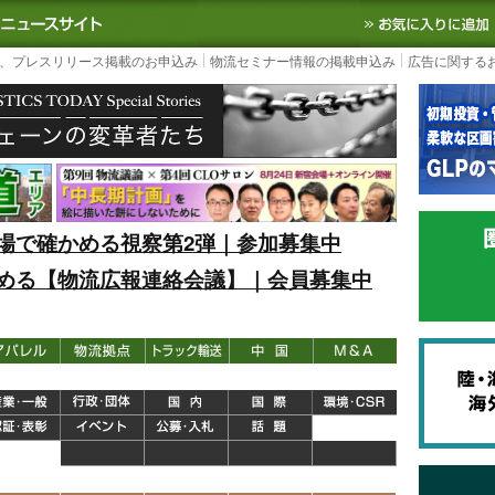
S TODAY｜国内最大の物流ニュースサイト
3PL, SCMなど国内外の最新の物流
、プレスリリース掲載のお申込み
物流セミナー情報の掲載申込み
広告に関する
場で確かめる視察第2弾｜参加募集中
める【物流広報連絡会議】｜会員募集中