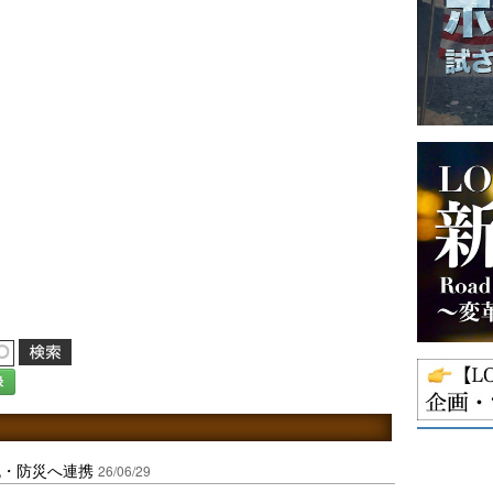
録
流・防災へ連携
26/06/29