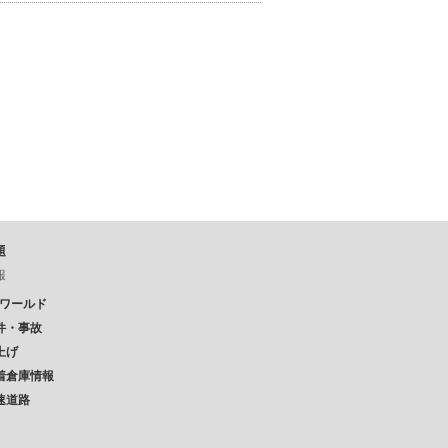
題
報
Pワールド
件・事故
上げ
着倉庫情報
速道路