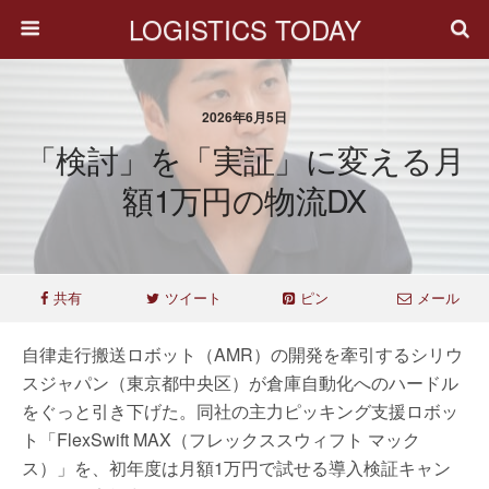
LOGISTICS TODAY
2026年6月5日
「検討」を「実証」に変える月
額1万円の物流DX
共有
ツイート
ピン
メール
自律走行搬送ロボット（AMR）の開発を牽引するシリウ
スジャパン（東京都中央区）が倉庫自動化へのハードル
をぐっと引き下げた。同社の主力ピッキング支援ロボッ
ト「FlexSwift MAX（フレックススウィフト マック
ス）」を、初年度は月額1万円で試せる導入検証キャン