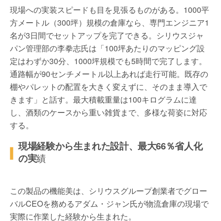
現場への実装スピードも目を見張るものがある。1000平
方メートル（300坪）規模の倉庫なら、専門エンジニア1
名が3日間でセットアップを完了できる。シリウスジャ
パン管理部の李拳志氏は「100坪あたりのマッピング設
定はわずか30分、1000坪規模でも5時間で完了します。
通路幅が90センチメートル以上あれば走行可能。既存の
棚やパレットの配置を大きく変えずに、そのまま導入で
きます」と話す。最大積載重量は100キログラムに達
し、酒類のケースから重い雑貨まで、多様な荷姿に対応
する。
現場経験から生まれた設計、最大66％省人化
の実
績
この製品の機能美は、​​​​​​シリウスグループ創業者でグロー
バル​CEOを務めるアダム・ジャン氏が物流倉庫の現場で
実際に作業した経験から生まれた。