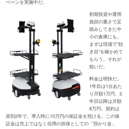
ペーンを実施中だ。
初期投資や運用
負担の重さで足
踏みしてきた中
小の倉庫にも、
まずは現場で”効
き目”を確かめて
もらう。それが
狙いだ。
料金は明快だ。
1年目は1台あた
り月額1万円、2
年目以降は月額
8万円。契約は
原則2年で、導入時に10万円の保証金を預ける。この保
証金は売上ではなく信用の担保としての「預かり金」