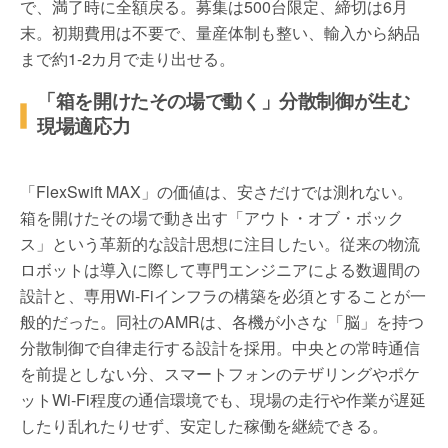
で、満了時に全額戻る。募集は500台限定、締切は6月
末。初期費用は不要で、量産体制も整い、輸入から納品
まで約1-2カ月で走り出せる。
「箱を開けたその場で動く」分散制御が生む
現場適応力
「FlexSwift MAX」の価値は、安さだけでは測れない。
箱を開けたその場で動き出す「アウト・オブ・ボック
ス」という革新的な設計思想に注目したい。従来の物流
ロボットは導入に際して専門エンジニアによる数週間の
設計と、専用Wi-Fiインフラの構築を必須とすることが一
般的だった。同社のAMRは、各機が小さな「脳」を持つ
分散制御で自律走行する設計を採用。中央との常時通信
を前提としない分、スマートフォンのテザリングやポケ
ットWi-Fi程度の通信環境でも、現場の走行や作業が遅延
したり乱れたりせず、安定した稼働を継続できる。