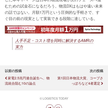
むための試金石になるだろう。物流DXはもはや遠い未来
の話ではない。月額1万円という圧倒的な手軽さで、す
ぐ目の前の現実として実装できる段階に達している。
人手不足・コスト増を同時に解決するAMRの
実力
以前の投稿
次の投稿
家電2.5兆円連合誕生へ、物
第1回日本物流大賞、コープさ
流統合阻む10の論点
っぽろなど4者選定
© LOGISTICS TODAY