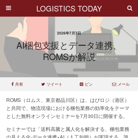
LOGISTICS TODAY
2026年7月7日
AI梱包支援とデータ連携、
ROMSが解説
共有
ツイート
ピン
メール
ROMS（ロムス、東京都品川区）は、はぴロジ（港区）
と共同で、物流現場における梱包業務の効率化をテーマ
とした無料オンラインセミナーを7月30日に開催する。
セミナーでは「送料高騰と属人化を解決する、梱包業務
の見える化-データ連携×AI（人工知能）が実現する、誰