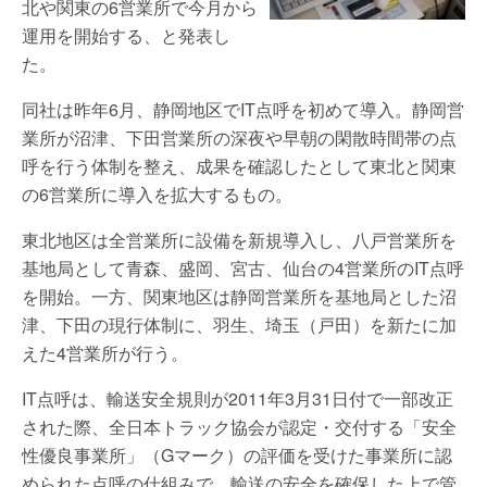
北や関東の6営業所で今月から
運用を開始する、と発表し
た。
同社は昨年6月、静岡地区でIT点呼を初めて導入。静岡営
業所が沼津、下田営業所の深夜や早朝の閑散時間帯の点
呼を行う体制を整え、成果を確認したとして東北と関東
の6営業所に導入を拡大するもの。
東北地区は全営業所に設備を新規導入し、八戸営業所を
基地局として青森、盛岡、宮古、仙台の4営業所のIT点呼
を開始。一方、関東地区は静岡営業所を基地局とした沼
津、下田の現行体制に、羽生、埼玉（戸田）を新たに加
えた4営業所が行う。
IT点呼は、輸送安全規則が2011年3月31日付で一部改正
された際、全日本トラック協会が認定・交付する「安全
性優良事業所」（Gマーク）の評価を受けた事業所に認
められた点呼の仕組みで、輸送の安全を確保した上で管