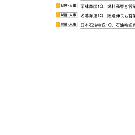
栗林商船1Q、燃料高響き営
名港海運1Q、陸送伸長も営業
日本石油輸送1Q、石油輸送