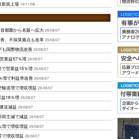
日新規上場
19/11/08
、首都圏から名阪へ拡大
26/08/07
に改善、不採算拠点も改革
26/08/07
字も国際物流改善
26/08/07
営業益57％増
26/08/07
果で営業益15％増
26/08/07
2％増で利益率改善
26/08/07
空輸送増で増収増益
26/08/07
業益18％増
26/08/07
も運送減益
26/08/07
部荷主減で減益
26/08/07
入増で増収増益
26/08/07
昇で増収増益
26/08/07