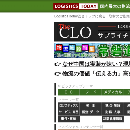
LOGISTIC
LogisticsToday総合トップに戻る
取材のご依頼
👉️
なぜ中国は実装が速い？現
👉️
物流の価値「伝える力」高
ピックアップテーマ
テーマ一覧
スペシャルコンテンツ一覧