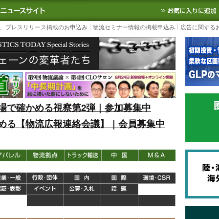
S TODAY｜国内最大の物流ニュースサイト
3PL, SCMなど国内外の最新の物流
、プレスリリース掲載のお申込み
物流セミナー情報の掲載申込み
広告に関する
場で確かめる視察第2弾｜参加募集中
める【物流広報連絡会議】｜会員募集中