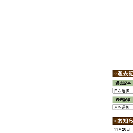
過去記事
過去記事
11月26日