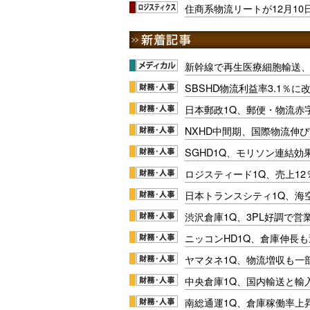
住商系物流リートが12月10
新幹線で再生医療細胞輸送
SBSHD物流利益率3.1％
日本郵政1Q、郵便・物流赤
NXHD中間期、国際物流伸び
SGHD1Q、モリソン連結効
ロジスティード1Q、売上1
日本トランスシティ1Q、海
渋沢倉庫1Q、3PL好調で営
ニッコンHD1Q、倉庫伸長
ヤマタネ1Q、物流増収も一
中央倉庫1Q、国内輸送と輸
南総通運1Q、倉庫稼働率上