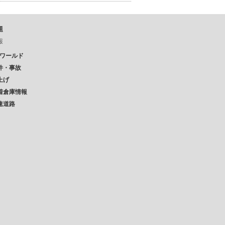
題
報
Pワールド
件・事故
上げ
着倉庫情報
速道路