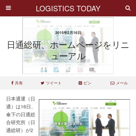
LOGISTICS TODAY
2015年2月16日
日通総研、ホームページをリニ
ューアル
共有
ツイート
ピン
メール
日本通運（日
通）は16日、
傘下の日通総
合研究所（日
通総研）が2