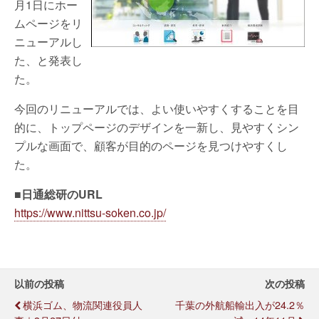
月1日にホー
ムページをリ
ニューアルし
た、と発表し
た。
今回のリニューアルでは、よい使いやすくすることを目
的に、トップページのデザインを一新し、見やすくシン
プルな画面で、顧客が目的のページを見つけやすくし
た。
■日通総研のURL
https://www.nittsu-soken.co.jp/
以前の投稿
次の投稿
横浜ゴム、物流関連役員人
千葉の外航船輸出入が24.2％