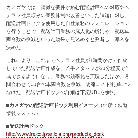
カメガヤでは、複雑な要件が絡む配送計画への対応やベ
テラン社員頼みの業務体制の改善といった課題に対し、
配送計画ドックを使用した自社業務のシミュレーション
を行うことで、配送計画業務の属人化の解消や、配送車
両台数の削減といった効果が見込めると判断し、導入を
決めた。
これにより、これまでベテラン社員が1時間かけて作成
していた配送計画作成を、若手スタッフが20分程度で作
成できるようになり、業務の効率化を実現したほか、月
間合わせて30台の車両台数を削減、物流コスト削減につ
なげた。配送計画ドックの詳細は下記URLを参照。
■カメガヤの配送計画ドック利用イメージ
（出所：鉄道
情報システム）
■配送計画ドック
http://www.jrs.co.jp/article.php/products_dock