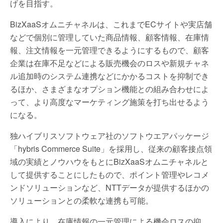
げを目指す。
BizXaaSオムニチャネルは、これまでECサイトや実店舗
などで個別に管理していた商品情報、顧客情報、在庫情
報、注文情報を一元管理できるようにするもので、顧客
企業は在庫不足などによる販売機会のロスや新規チャネ
ル追加時のシステム連携などにかかるコストを抑制でき
るほか、さまざまなオプション機能との組み合わせによ
って、より高度なマーケティング施策を打ち出せるよう
になる。
独ハイブリスソフトウェア社のソフトウエアパッケージ
「hybris Commerce Suite」を採用し、従来の顧客接点領
域の実績とノウハウをもとにBizXaaSオムニチャネルと
して提供することにしたもので、ポイント管理やレコメ
ンドソリューションなど、NTTデータが提供するほかの
ソリューションとの柔軟な連携も可能。
導入により、在庫情報の一元管理による機会ロスの抑