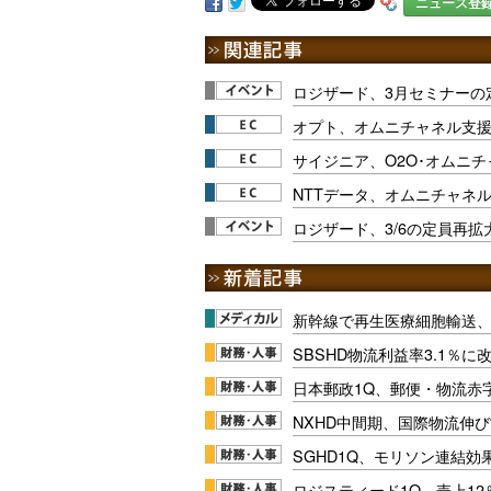
ニュース登
ロジザード、3月セミナーの定
オプト、オムニチャネル支
サイジニア、O2O･オムニ
NTTデータ、オムニチャネ
ロジザード、3/6の定員再拡
新幹線で再生医療細胞輸送
SBSHD物流利益率3.1％
日本郵政1Q、郵便・物流赤
NXHD中間期、国際物流伸び
SGHD1Q、モリソン連結効
ロジスティード1Q、売上1