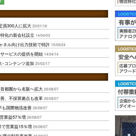
録
員300人に拡大
20/01/16
援特化の新会社設立
14/04/03
チャネル向け出力技術で特許
15/09/24
ルサービスの提供を開始
14/04/14
大･コンテンツ追加
20/02/17
、首都圏から名阪へ拡大
26/08/07
に改善、不採算拠点も改革
26/08/07
字も国際物流改善
26/08/07
営業益57％増
26/08/07
果で営業益15％増
26/08/07
2％増で利益率改善
26/08/07