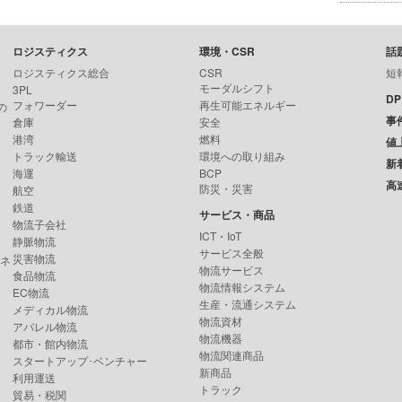
ロジスティクス
環境・CSR
話
ロジスティクス総合
CSR
短
モーダルシフト
3PL
D
フォワーダー
再生可能エネルギー
の
事
倉庫
安全
港湾
燃料
値
トラック輸送
環境への取り組み
新
海運
BCP
高
防災・災害
航空
鉄道
サービス・商品
物流子会社
ICT・IoT
静脈物流
サービス全般
災害物流
ンネ
物流サービス
食品物流
物流情報システム
EC物流
生産・流通システム
メディカル物流
物流資材
アパレル物流
物流機器
都市・館内物流
物流関連商品
スタートアップ･ベンチャー
新商品
利用運送
トラック
貿易・税関