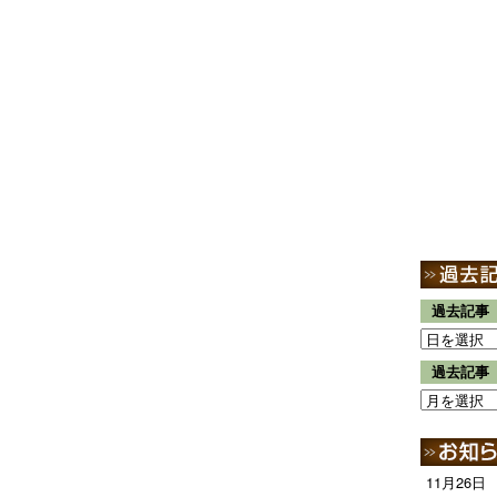
過去記事
過去記事
11月26日