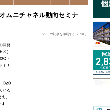
2O・オムニチャネル動向セミナ
>>
この記事を印刷する（PDF）
の開発
田区）
O2O・
セミナ
O2O
ている
交え、
介す