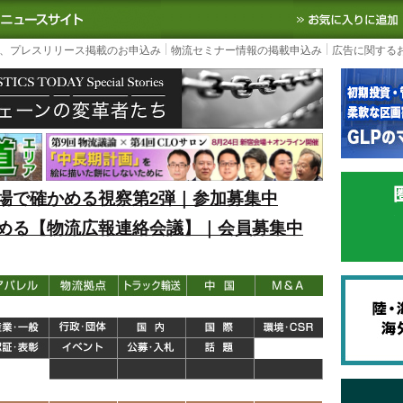
S TODAY｜国内最大の物流ニュースサイト
3PL, SCMなど国内外の最新の物流
、プレスリリース掲載のお申込み
物流セミナー情報の掲載申込み
広告に関する
場で確かめる視察第2弾｜参加募集中
める【物流広報連絡会議】｜会員募集中