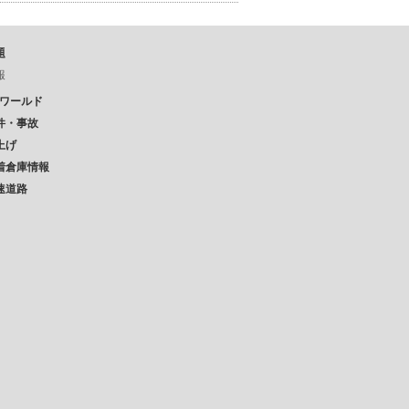
題
報
Pワールド
件・事故
上げ
着倉庫情報
速道路