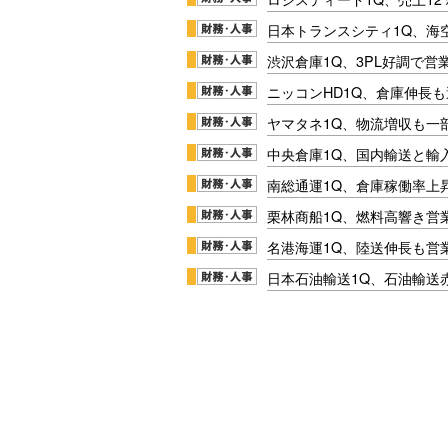
日本トランスシティ1Q、海
渋沢倉庫1Q、3PL好調で営
ニッコンHD1Q、倉庫伸長
ヤマタネ1Q、物流増収も一
中央倉庫1Q、国内輸送と輸
南総通運1Q、倉庫稼働率上
栗林商船1Q、燃料高響き営
名港海運1Q、陸送伸長も営業
日本石油輸送1Q、石油輸送