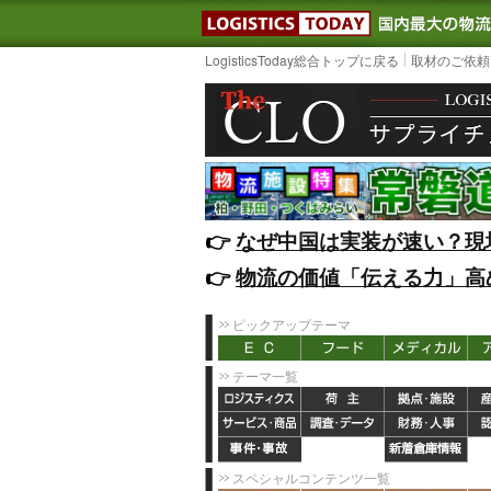
LOGISTIC
LogisticsToday総合トップに戻る
取材のご依頼
👉️
なぜ中国は実装が速い？現
👉️
物流の価値「伝える力」高
ピックアップテーマ
テーマ一覧
スペシャルコンテンツ一覧