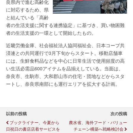
良県内で進む高齢化
に対応するため、県
と結んでいる「高齢
者の生活支援に関する連携協定」に基づき、買い物困難
者の生活支援の一環として開始したもの。
近畿労働金庫、社会福祉法人協同福祉会、日本コープ共
済連との共同運行で3月下旬からスタート。移動店舗車
には、生鮮食料品などを中心に日常生活で使用頻度の高
い生活必需品600アイテムを品揃えしている。当面は、
奈良市、生駒市、大和郡山市の住宅・団地などからスタ
ートし、奈良県南部にも運行エリアを拡大する計画。
以前の投稿
次の投稿
ブックライナー、今夏から
農水省、海外フード・バリュー
日祝日の書店店着サービスを
チェーン構築へ戦略検討会