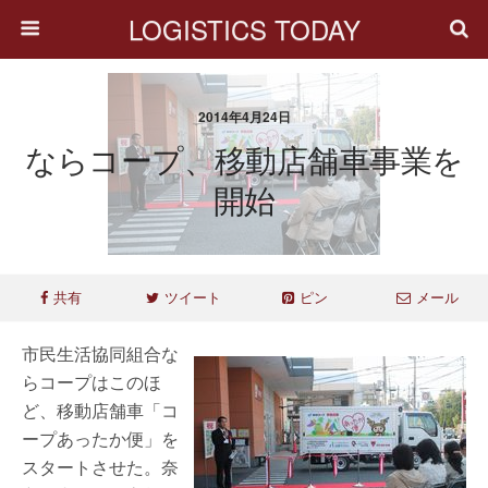
LOGISTICS TODAY
2014年4月24日
ならコープ、移動店舗車事業を
開始
共有
ツイート
ピン
メール
市民生活協同組合な
らコープはこのほ
ど、移動店舗車「コ
ープあったか便」を
スタートさせた。奈