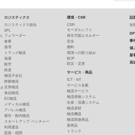
ロジスティクス
環境・CSR
話
ロジスティクス総合
CSR
短
モーダルシフト
3PL
D
フォワーダー
再生可能エネルギー
の
事
倉庫
安全
港湾
燃料
値
トラック輸送
環境への取り組み
新
海運
BCP
高
防災・災害
航空
鉄道
サービス・商品
物流子会社
ICT・IoT
静脈物流
サービス全般
災害物流
ンネ
物流サービス
食品物流
物流情報システム
EC物流
生産・流通システム
メディカル物流
物流資材
アパレル物流
物流機器
都市・館内物流
物流関連商品
スタートアップ･ベンチャー
新商品
利用運送
トラック
貿易・税関