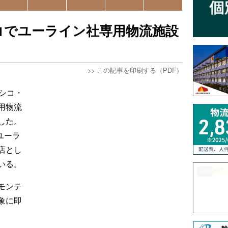
コでユーライン社専用物流施設
>>
この記事を印刷する（PDF）
シコ・
用物流
した。
ユーラ
店とし
いる。
モンテ
象に即