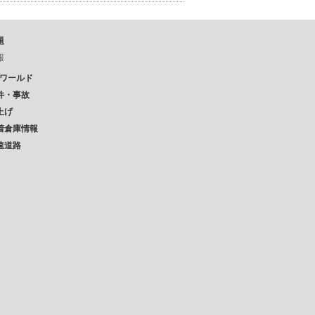
題
報
Pワールド
件・事故
上げ
着倉庫情報
速道路