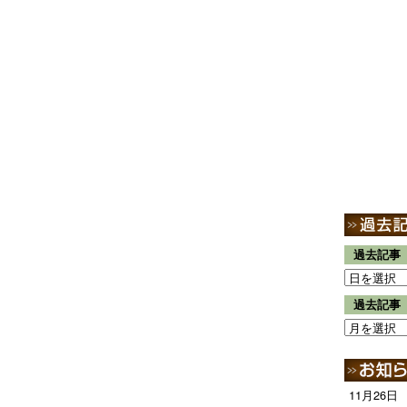
過去記事
過去記事
11月26日