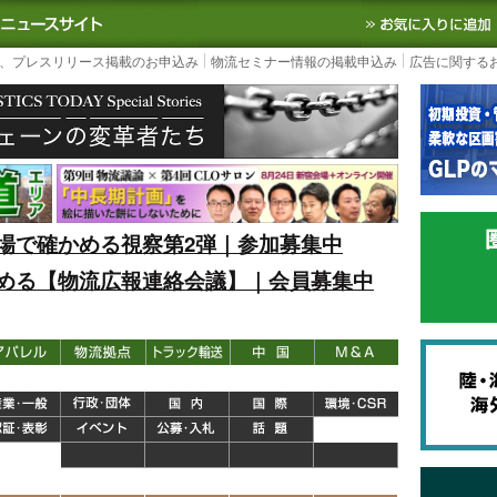
S TODAY｜国内最大の物流ニュースサイト
3PL, SCMなど国内外の最新の物流
、プレスリリース掲載のお申込み
物流セミナー情報の掲載申込み
広告に関する
場で確かめる視察第2弾｜参加募集中
める【物流広報連絡会議】｜会員募集中