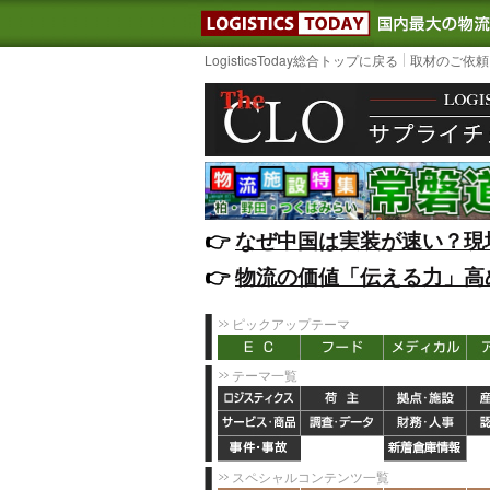
LOGISTIC
LogisticsToday総合トップに戻る
取材のご依頼
👉️
なぜ中国は実装が速い？現
👉️
物流の価値「伝える力」高
ピックアップテーマ
テーマ一覧
スペシャルコンテンツ一覧