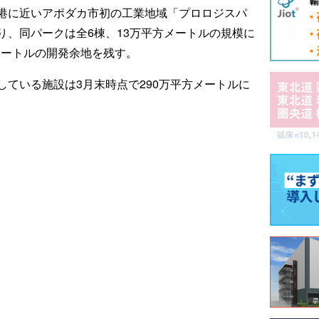
港に近いアポダカ市初の工業地域「プロロジスパ
り、同パークは全6棟、13万平方メートルの規模に
方メートルの開発余地を残す。
ている施設は3月末時点で290万平方メートルに