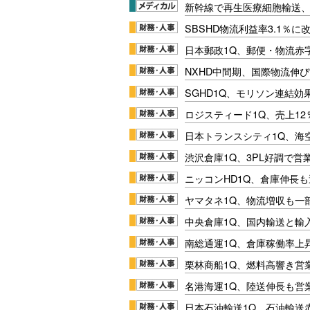
新幹線で再生医療細胞輸送
SBSHD物流利益率3.1％
日本郵政1Q、郵便・物流赤
NXHD中間期、国際物流伸び
SGHD1Q、モリソン連結効
ロジスティード1Q、売上1
日本トランスシティ1Q、海
渋沢倉庫1Q、3PL好調で営
ニッコンHD1Q、倉庫伸長
ヤマタネ1Q、物流増収も一
中央倉庫1Q、国内輸送と輸
南総通運1Q、倉庫稼働率上
栗林商船1Q、燃料高響き営
名港海運1Q、陸送伸長も営業
日本石油輸送1Q、石油輸送