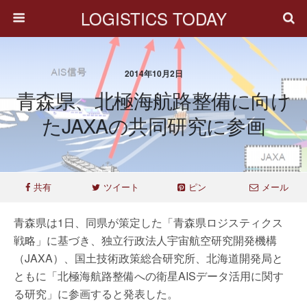
LOGISTICS TODAY
2014年10月2日
青森県、北極海航路整備に向け
たJAXAの共同研究に参画
共有
ツイート
ピン
メール
青森県は1日、同県が策定した「青森県ロジスティクス
戦略」に基づき、独立行政法人宇宙航空研究開発機構
（JAXA）、国土技術政策総合研究所、北海道開発局と
ともに「北極海航路整備への衛星AISデータ活用に関す
る研究」に参画すると発表した。