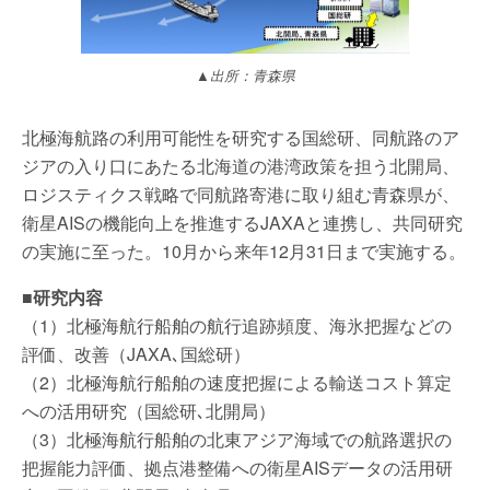
▲出所：青森県
北極海航路の利用可能性を研究する国総研、同航路のア
ジアの入り口にあたる北海道の港湾政策を担う北開局、
ロジスティクス戦略で同航路寄港に取り組む青森県が、
衛星AISの機能向上を推進するJAXAと連携し、共同研究
の実施に至った。10月から来年12月31日まで実施する。
■
研究内容
（1）北極海航行船舶の航行追跡頻度、海氷把握などの
評価、改善（JAXA､国総研）
（2）北極海航行船舶の速度把握による輸送コスト算定
への活用研究（国総研､北開局）
（3）北極海航行船舶の北東アジア海域での航路選択の
把握能力評価、拠点港整備への衛星AISデータの活用研