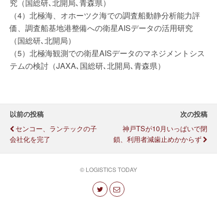
究（国総研､北開局､青森県）
（4）北極海、オホーツク海での調査船動静分析能力評
価、調査船基地港整備への衛星AISデータの活用研究
（国総研､北開局）
（5）北極海観測での衛星AISデータのマネジメントシス
テムの検討（JAXA､国総研､北開局､青森県）
以前の投稿
次の投稿
センコー、ランテックの子
神戸TSが10月いっぱいで閉
会社化を完了
鎖、利用者減歯止めかからず
© LOGISTICS TODAY