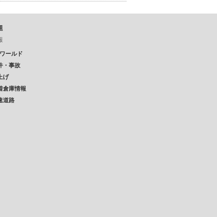
題
報
Pワールド
件・事故
上げ
着倉庫情報
速道路