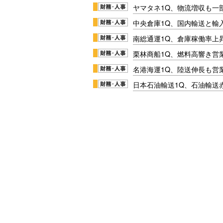
ヤマタネ1Q、物流増収も一
中央倉庫1Q、国内輸送と輸
南総通運1Q、倉庫稼働率上
栗林商船1Q、燃料高響き営
名港海運1Q、陸送伸長も営業
日本石油輸送1Q、石油輸送