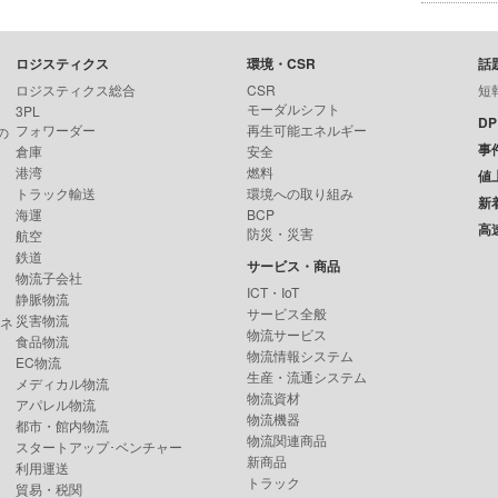
ロジスティクス
環境・CSR
話
ロジスティクス総合
CSR
短
モーダルシフト
3PL
D
フォワーダー
再生可能エネルギー
の
事
倉庫
安全
港湾
燃料
値
トラック輸送
環境への取り組み
新
海運
BCP
高
防災・災害
航空
鉄道
サービス・商品
物流子会社
ICT・IoT
静脈物流
サービス全般
災害物流
ンネ
物流サービス
食品物流
物流情報システム
EC物流
生産・流通システム
メディカル物流
物流資材
アパレル物流
物流機器
都市・館内物流
物流関連商品
スタートアップ･ベンチャー
新商品
利用運送
トラック
貿易・税関