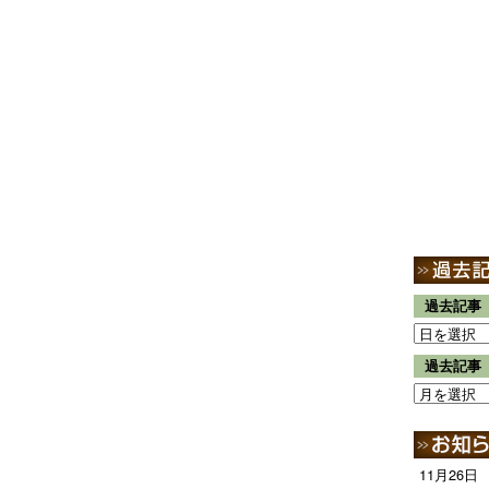
過去記事
過去記事
11月26日