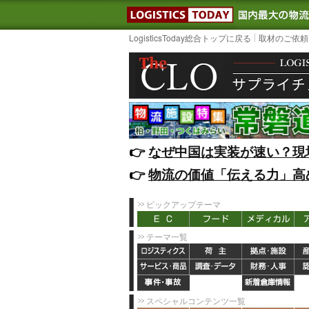
LOGISTIC
LogisticsToday総合トップに戻る
取材のご依頼
👉️
なぜ中国は実装が速い？現
👉️
物流の価値「伝える力」高
ピックアップテーマ
テーマ一覧
スペシャルコンテンツ一覧