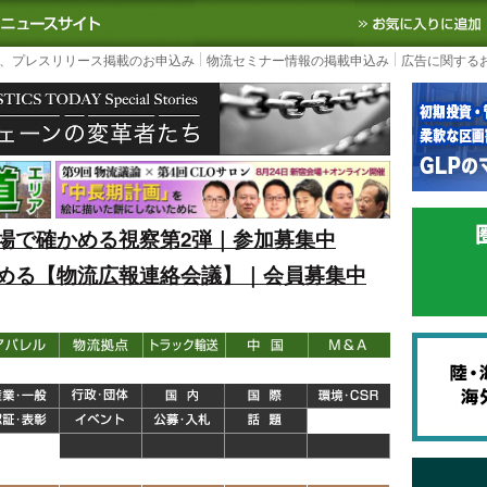
S TODAY｜国内最大の物流ニュースサイト
3PL, SCMなど国内外の最新の物流
、プレスリリース掲載のお申込み
物流セミナー情報の掲載申込み
広告に関する
場で確かめる視察第2弾｜参加募集中
める【物流広報連絡会議】｜会員募集中