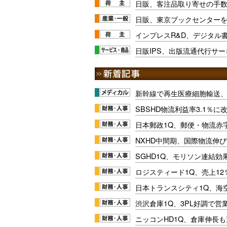
日販、客注品取り寄せの手
日販、東京ブックセンター
インプレスR&D、デジタル
日販IPS、出版流通代行サ
新幹線で再生医療細胞輸送
SBSHD物流利益率3.1％
日本郵政1Q、郵便・物流赤
NXHD中間期、国際物流伸び
SGHD1Q、モリソン連結効
ロジスティード1Q、売上1
日本トランスシティ1Q、海
渋沢倉庫1Q、3PL好調で営
ニッコンHD1Q、倉庫伸長