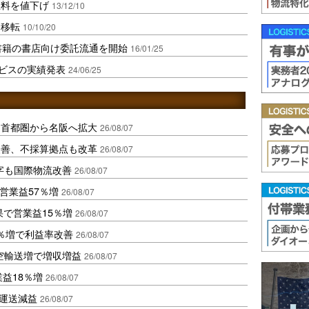
数料を値下げ
13/12/10
を移転
10/10/20
書籍の書店向け委託流通を開始
16/01/25
ービスの実績発表
24/06/25
、首都圏から名阪へ拡大
26/08/07
に改善、不採算拠点も改革
26/08/07
字も国際物流改善
26/08/07
営業益57％増
26/08/07
果で営業益15％増
26/08/07
2％増で利益率改善
26/08/07
空輸送増で増収増益
26/08/07
業益18％増
26/08/07
も運送減益
26/08/07