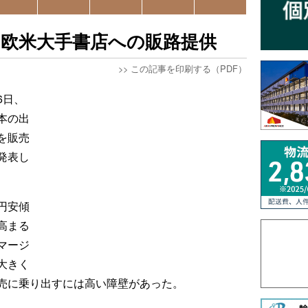
に欧米大手書店への販路提供
>>
この記事を印刷する（PDF）
6日、
本の出
を販売
発表し
円安傾
高まる
マージ
大きく
売に乗り出すには高い障壁があった。