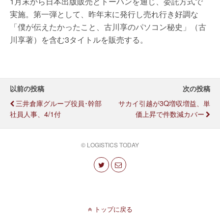
1月末から日本出版販売とトーハンを通じ、委託方式で
実施。第一弾として、昨年末に発行し売れ行き好調な
「僕が伝えたかったこと、古川享のパソコン秘史」（古
川享著）を含む3タイトルを販売する。
以前の投稿
次の投稿
三井倉庫グループ役員･幹部
サカイ引越が3Q増収増益、単
社員人事、4/1付
価上昇で件数減カバー
© LOGISTICS TODAY
トップに戻る