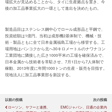
場拡大が見込めることから、タイに生産拠点を置き、今
後の加工品事業拡大の一環として進出を決めたもの。
製造品目はステンレス鋼中心でロール成形品と平鋼で、
投資総額は1億円。当初は成形機2基体制で、機械・技
術・製品ともに全て日本金属福島工場から移管する。工
場用地はバンコクから北へ30キロメートルのナワナコン
工業団地に隣接した広さ1000平米の工場を確保済みで、
日本金属から技術者を常駐させ、7月1日から7人体制で
稼動、2013年度に年間1000トンの生産・販売を目指す。
現地法人に加工品事業部を新設する。
以前の投稿
次の投稿
ローソン、ヤフーと連携、
EMCジャパン、日通の企業内