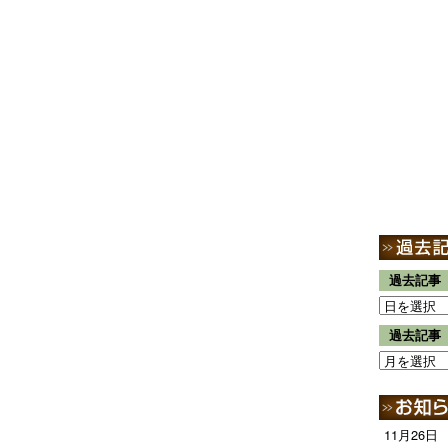
過去記事
過去記事
11月26日