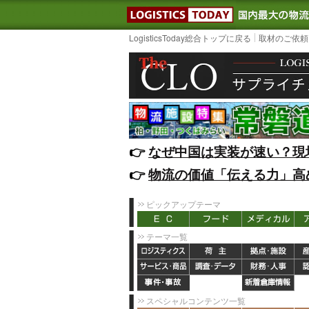
LOGISTIC
LogisticsToday総合トップに戻る
取材のご依頼
👉️
なぜ中国は実装が速い？現
👉️
物流の価値「伝える力」高
ピックアップテーマ
テーマ一覧
スペシャルコンテンツ一覧