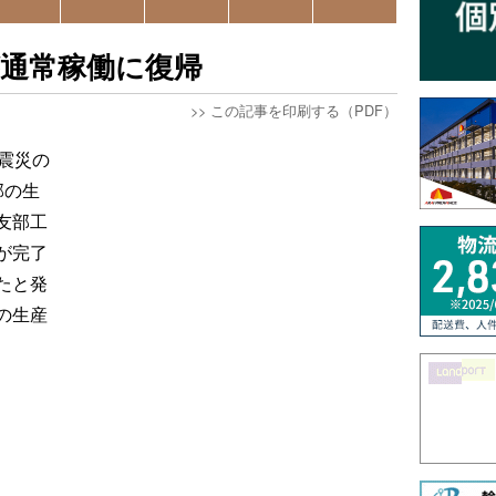
が通常稼働に復帰
>>
この記事を印刷する（PDF）
震災の
部の生
友部工
が完了
たと発
の生産