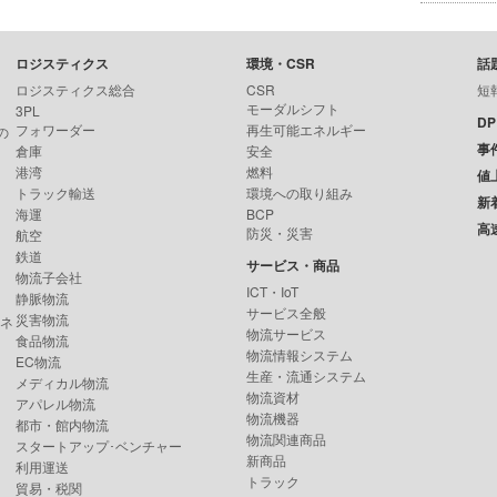
ロジスティクス
環境・CSR
話
ロジスティクス総合
CSR
短
モーダルシフト
3PL
D
フォワーダー
再生可能エネルギー
の
事
倉庫
安全
港湾
燃料
値
トラック輸送
環境への取り組み
新
海運
BCP
高
防災・災害
航空
鉄道
サービス・商品
物流子会社
ICT・IoT
静脈物流
サービス全般
災害物流
ンネ
物流サービス
食品物流
物流情報システム
EC物流
生産・流通システム
メディカル物流
物流資材
アパレル物流
物流機器
都市・館内物流
物流関連商品
スタートアップ･ベンチャー
新商品
利用運送
トラック
貿易・税関