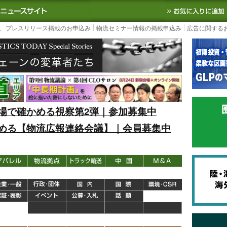
S TODAY｜国内最大の物流ニュースサイト
3PL, SCMなど国内外の最新の物流
、プレスリリース掲載のお申込み
物流セミナー情報の掲載申込み
広告に関する
場で確かめる視察第2弾｜参加募集中
める【物流広報連絡会議】｜会員募集中