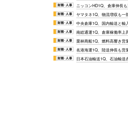
ニッコンHD1Q、倉庫伸長
ヤマタネ1Q、物流増収も一
中央倉庫1Q、国内輸送と輸
南総通運1Q、倉庫稼働率上
栗林商船1Q、燃料高響き営
名港海運1Q、陸送伸長も営業
日本石油輸送1Q、石油輸送