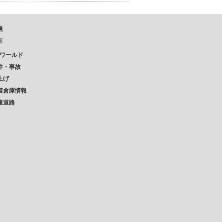
題
報
Pワールド
件・事故
上げ
着倉庫情報
速道路