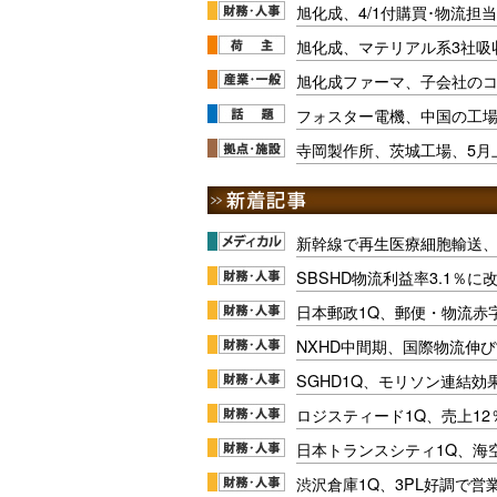
旭化成、4/1付購買･物流担
旭化成、マテリアル系3社吸
旭化成ファーマ、子会社の
フォスター電機、中国の工
寺岡製作所、茨城工場、5月
新幹線で再生医療細胞輸送
SBSHD物流利益率3.1％
日本郵政1Q、郵便・物流赤
NXHD中間期、国際物流伸び
SGHD1Q、モリソン連結効
ロジスティード1Q、売上1
日本トランスシティ1Q、海
渋沢倉庫1Q、3PL好調で営