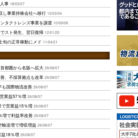
当人事
18/03/07
収し事業持株会社へ移行
15/03/04
コンタクトレンズ事業を譲渡
10/09/06
場でスト発生、翌日復帰
12/01/25
上旬の正常稼動にメド
11/04/21
、首都圏から名阪へ拡大
26/08/07
に改善、不採算拠点も改革
26/08/07
字も国際物流改善
26/08/07
営業益57％増
26/08/07
果で営業益15％増
26/08/07
2％増で利益率改善
26/08/07
空輸送増で増収増益
26/08/07
業益18％増
26/08/07