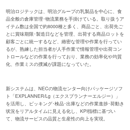
明治ロジテックは、明治グループの乳製品を中心に、食
品全般の倉庫管理･物流業務を手掛けている。取り扱うア
イテム数は全国で約8000種と多く、商品ごと、出荷先ご
とに賞味期限･製造日などを管理、出荷する商品ロットを
顧客ごとに統一するなど、緻密な管理や作業を行ってい
るが、熟練した担当者が人手作業で情報管理や出荷コン
トロールなどの作業を行っており、業務の効率化や均質
化、作業ミスの撲滅が課題になっていた。
新システムは、NECの物流センター向けパッケージソフ
ト「EXPLANNER/Lg（エクスプランナーエルジー）」
を活用し、ピッキング･検品･出庫などの作業進捗･荷動き
状況をリアルタイムに見える化し、KPI指標に基づい
て、物流サービスの品質と生産性の向上を実現。