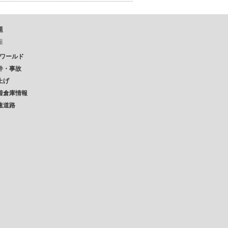
題
報
Pワールド
件・事故
上げ
着倉庫情報
速道路