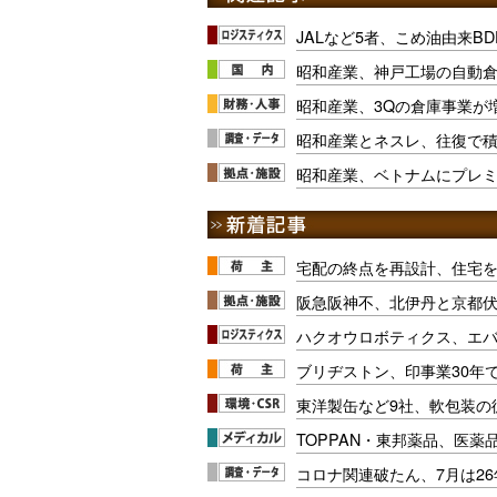
JALなど5者、こめ油由来B
昭和産業、神戸工場の自動
昭和産業、3Qの倉庫事業が
昭和産業とネスレ、往復で
昭和産業、ベトナムにプレ
宅配の終点を再設計、住宅
阪急阪神不、北伊丹と京都
ハクオウロボティクス、エ
ブリヂストン、印事業30年
東洋製缶など9社、軟包装の
TOPPAN・東邦薬品、医薬
コロナ関連破たん、7月は26