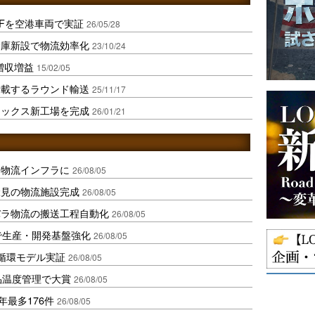
DFを空港車両で実証
26/05/28
倉庫新設で物流効率化
23/10/24
増収増益
15/02/05
積載するラウンド輸送
25/11/17
ミックス新工場を完成
26/01/21
を物流インフラに
26/08/05
伏見の物流施設完成
26/08/05
バラ物流の搬送工程自動化
26/08/05
で生産・開発基盤強化
26/08/05
循環モデル実証
26/08/05
品温度管理で大賞
26/08/05
年最多176件
26/08/05