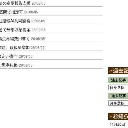
化法の定期報告支援
26/08/05
1区間で指定可
26/08/05
動運転AI共同開発
26/08/05
超で外部収納提案
26/08/05
、拠点再編費用響く
26/08/05
増益、取扱量増加
26/08/05
改定が寄与
26/08/05
で黒字転換
26/08/05
過去記事
過去記事
11月26日