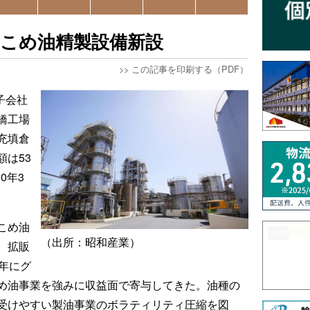
にこめ油精製設備新設
>>
この記事を印刷する（PDF）
子会社
橋工場
充填倉
は53
0年3
こめ油
（出所：昭和産業）
、拡販
年にグ
め油事業を強みに収益面で寄与してきた。油種の
受けやすい製油事業のボラティリティ圧縮を図