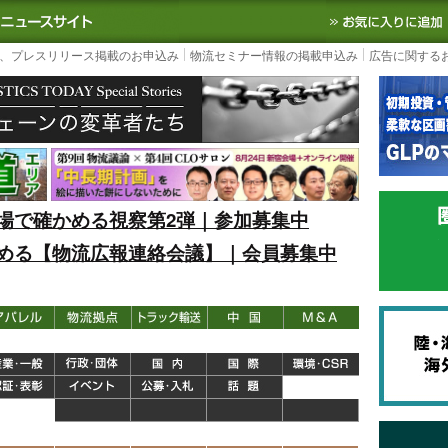
S TODAY｜国内最大の物流ニュースサイト
3PL, SCMなど国内外の最新の物流
、プレスリリース掲載のお申込み
物流セミナー情報の掲載申込み
広告に関する
場で確かめる視察第2弾｜参加募集中
める【物流広報連絡会議】｜会員募集中