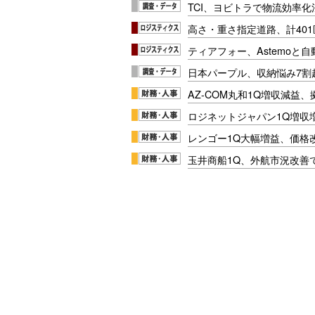
TCI、ヨビトラで物流効率
高さ・重さ指定道路、計40
ティアフォー、Astemoと自
日本パープル、収納悩み7割
AZ-COM丸和1Q増収減益
ロジネットジャパン1Q増収
レンゴー1Q大幅増益、価格
玉井商船1Q、外航市況改善