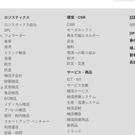
ロジスティクス
環境・CSR
話
ロジスティクス総合
CSR
短
モーダルシフト
3PL
D
フォワーダー
再生可能エネルギー
の
事
倉庫
安全
港湾
燃料
値
トラック輸送
環境への取り組み
新
海運
BCP
高
防災・災害
航空
鉄道
サービス・商品
物流子会社
ICT・IoT
静脈物流
サービス全般
災害物流
ンネ
物流サービス
食品物流
物流情報システム
EC物流
生産・流通システム
メディカル物流
物流資材
アパレル物流
物流機器
都市・館内物流
物流関連商品
スタートアップ･ベンチャー
新商品
利用運送
トラック
貿易・税関