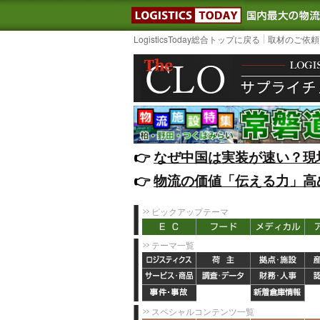
LOGISTIC
LogisticsToday総合トップに戻る
取材のご依頼
👉️
なぜ中国は実装が速い？現
👉️
物流の価値「伝える力」高
ピックアップテーマ
テーマ一覧
スペシャルコンテンツ一覧