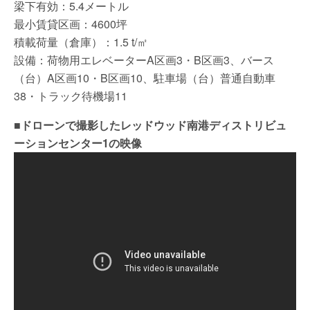
梁下有効：5.4メートル
最小賃貸区画：4600坪
積載荷量（倉庫）：1.5 t/㎡
設備：荷物用エレベーターA区画3・B区画3、バース
（台）A区画10・B区画10、駐車場（台）普通自動車
38・トラック待機場11
■ドローンで撮影したレッドウッド南港ディストリビュ
ーションセンター1の映像