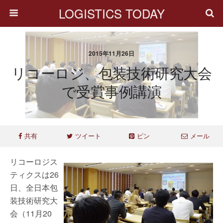
LOGISTICS TODAY
2015年11月26日
リコーロジ、包装技術研究大会
で受賞事例講演
共有
ツイート
ピン
メール
リコーロジス
ティクスは26
日、全日本包
装技術研究大
会（11月20