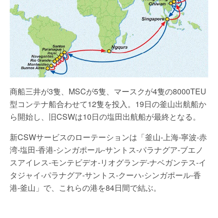
商船三井が3隻、MSCが5隻、マースクが4隻の8000TEU
型コンテナ船合わせて12隻を投入。19日の釜山出航船か
ら開始し、旧CSWは10日の塩田出航船が最終となる。
新CSWサービスのローテーションは「釜山-上海-寧波-赤
湾-塩田-香港-シンガポール-サントス-パラナグア-ブエノ
スアイレス-モンテビデオ-リオグランデ-ナベガンテス-イ
タジャイ-パラナグア-サントス-クーハ-シンガポール-香
港-釜山」で、これらの港を84日間で結ぶ。