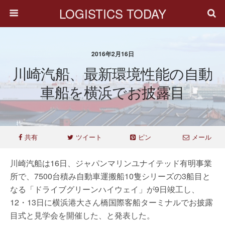
LOGISTICS TODAY
2016年2月16日
川崎汽船、最新環境性能の自動
車船を横浜でお披露目
共有
ツイート
ピン
メール
川崎汽船は16日、ジャパンマリンユナイテッド有明事業
所で、7500台積み自動車運搬船10隻シリーズの3船目と
なる「ドライブグリーンハイウェイ」が9日竣工し、
12・13日に横浜港大さん橋国際客船ターミナルでお披露
目式と見学会を開催した、と発表した。