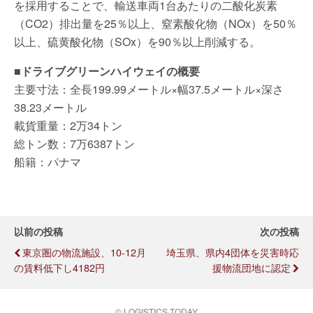
を採用することで、輸送車両1台あたりの二酸化炭素
（CO2）排出量を25％以上、窒素酸化物（NOx）を50％
以上、硫黄酸化物（SOx）を90％以上削減する。
■ドライブグリーンハイウェイの概要
主要寸法：全長199.99メートル×幅37.5メートル×深さ
38.23メートル
載貨重量：2万34トン
総トン数：7万6387トン
船籍：パナマ
以前の投稿
次の投稿
東京圏の物流施設、10-12月
埼玉県、県内4団体を災害時応
の賃料低下し4182円
援物流団地に認定
© LOGISTICS TODAY