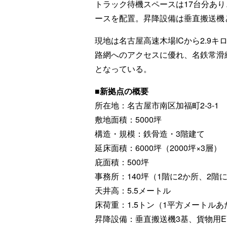
トラック待機スペースは17台分あ
ースを配置。昇降設備は垂直搬送機
現地は名古屋高速木場ICから2.9キロ
路網へのアクセスに優れ、名鉄常滑
となっている。
■新拠点の概要
所在地：名古屋市南区加福町2-3-1
敷地面積：5000坪
構造・規模：鉄骨造・3階建て
延床面積：6000坪（2000坪×3層）
庇面積：500坪
事務所：140坪（1階に2か所、2階
天井高：5.5メートル
床荷重：1.5トン（1平方メートルあ
昇降設備：垂直搬送機3基、貨物用E