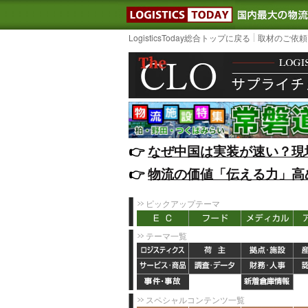
LOGISTIC
LogisticsToday総合トップに戻る
取材のご依頼
👉️
なぜ中国は実装が速い？現
👉️
物流の価値「伝える力」高
ピックアップテーマ
テーマ一覧
スペシャルコンテンツ一覧