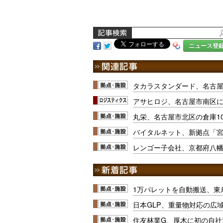
ニュース登
タカラスタンダード、名古
アサヒロジ、名古屋市南区
丸栄、名古屋市北区の倉庫10
バイタルネット、新拠点「
レンゴー子会社、京都府八
1万パレットを自動搬送、東
日本GLP、重量物対応の広
住友林業G、厚木に初の自社