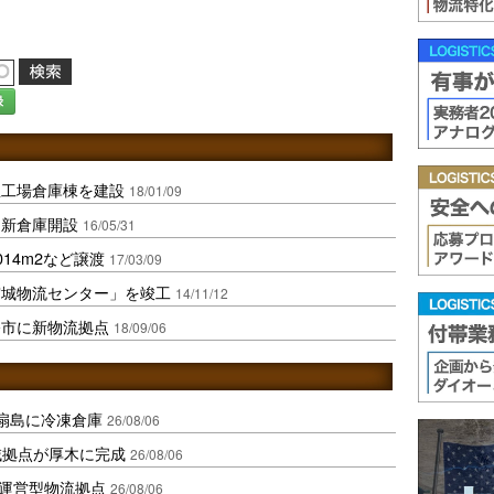
録
屋工場倉庫棟を建設
18/01/09
に新倉庫開設
16/05/31
14m2など譲渡
17/03/09
宮城物流センター」を竣工
14/11/12
幡市に新物流拠点
18/09/06
扇島に冷凍倉庫
26/08/06
域拠点が厚木に完成
26/08/06
運営型物流拠点
26/08/06