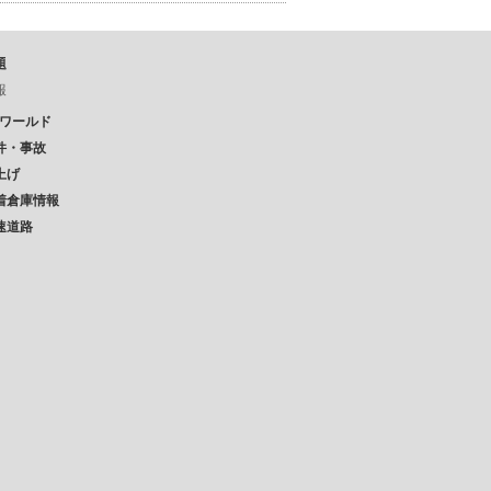
題
報
Pワールド
件・事故
上げ
着倉庫情報
速道路