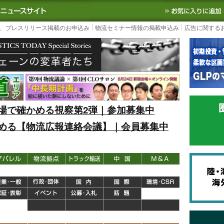
S TODAY｜国内最大の物流ニュースサイト
3PL, SCMなど国内外の最新の物流
、プレスリリース掲載のお申込み
物流セミナー情報の掲載申込み
広告に関する
場で確かめる視察第2弾｜参加募集中
める【物流広報連絡会議】｜会員募集中