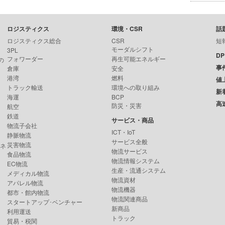
ロジスティクス
環境・CSR
話
ロジスティクス総合
CSR
短
モーダルシフト
3PL
D
フォワーダー
再生可能エネルギー
の
事
倉庫
安全
港湾
燃料
値
トラック輸送
環境への取り組み
新
海運
BCP
高
防災・災害
航空
鉄道
サービス・商品
物流子会社
ICT・IoT
静脈物流
サービス全般
災害物流
ンネ
物流サービス
食品物流
物流情報システム
EC物流
生産・流通システム
メディカル物流
物流資材
アパレル物流
物流機器
都市・館内物流
物流関連商品
スタートアップ･ベンチャー
新商品
利用運送
トラック
貿易・税関