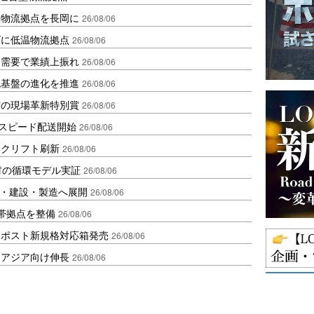
温物流拠点を長岡に
26/08/06
ダに低温物流拠点
26/08/06
送需要で業績上振れ
26/08/06
流基盤の進化を推進
26/08/06
賞の現場革新特別賞
26/08/06
しスピード配送開始
26/08/06
ークリフト刷新
26/08/06
材の循環モデル実証
26/08/06
物流・建設・製造へ展開
26/08/06
帯拠点を整備
26/08/06
クポスト新規格対応箱発売
26/08/06
・アジア向け伸長
26/08/06