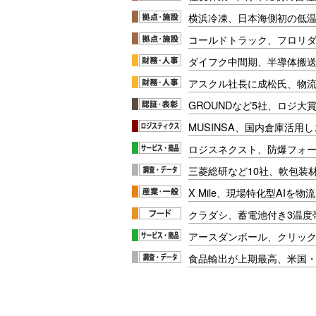
横浜冷凍、日本海側初の低
コールドトラック、フロリ
ダイフク中間期、半導体搬
アスクル社長に成松氏、物
GROUNDなど5社、ロジ大
MUSINSA、国内倉庫活用
ロジスネクスト、防爆フォ
三菱総研など10社、軟包装
X Mile、現場特化型AIを
クラダシ、蓄電池付き3温度
アースダンボール、クリッ
食品輸出が上期最高、米国