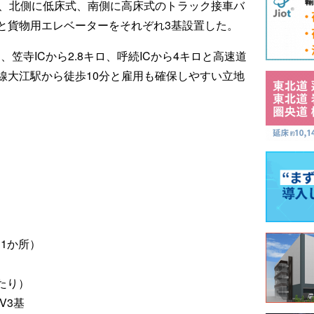
り、北側に低床式、南側に高床式のトラック接車バ
と貨物用エレベーターをそれぞれ3基設置した。
、笠寺ICから2.8キロ、呼続ICから4キロと高速道
線大江駅から徒歩10分と雇用も確保しやすい立地
に1か所）
たり）
V3基