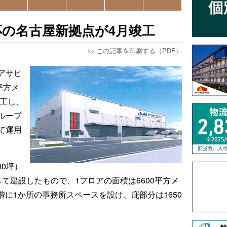
の名古屋新拠点が4月竣工
>>
この記事を印刷する（PDF）
アサヒ
平方メ
竣工し、
ループ
て運用
00坪）
て建設したもので、1フロアの面積は6600平方メ
2階に1か所の事務所スペースを設け、庇部分は1650
。