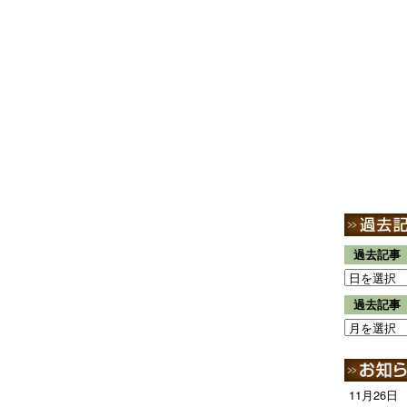
過去記事
過去記事
11月26日