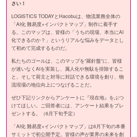
さい！
LOGISTICS TODAYとHacobuは、物流業務全体の
「AI化 難易度×インパクトマップ」制作に着手す
る。このマップは、皆様の「うちの現場、本当にAI
化できるのか？」というリアルな悩みをデータとし
て初めて完成するものだ。
私たちのゴールは、このマップを”羅針盤”に、皆様
が迷いなくAIを実装し、属人化や無駄を排除するこ
と。そして荷主と対等に対話できる環境を創り、物
流現場の地位向上につなげることだ。
ぜひ下記リンクからアンケートに『現在地』をぶつ
けてほしい。ご回答者には、アンケート結果をプレ
ゼントする。（6月下旬予定）
「AI化 難易度×インパクトマップ」は6月下旬の本番
サミットで初公開予定。皆様の声が業界の未来を創