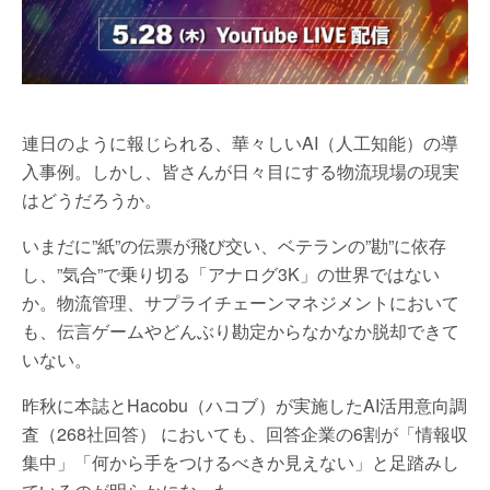
連日のように報じられる、華々しいAI（人工知能）の導
入事例。しかし、皆さんが日々目にする物流現場の現実
はどうだろうか。
いまだに”紙”の伝票が飛び交い、ベテランの”勘”に依存
し、”気合”で乗り切る「アナログ3K」の世界ではない
か。物流管理、サプライチェーンマネジメントにおいて
も、伝言ゲームやどんぶり勘定からなかなか脱却できて
いない。
昨秋に本誌とHacobu（ハコブ）が実施したAI活用意向調
査（268社回答） においても、回答企業の6割が「情報収
集中」「何から手をつけるべきか見えない」と足踏みし