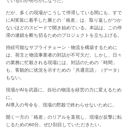
ているのが明らかになった。
だが、多くの現場がこうして停滞している間にも、すで
にAI実装に着手した層との「格差」は、取り返しがつか
ないほどのスピードで開き始めている。本誌は、この停
滞の連鎖を断ち切るためのプロジェクトを立ち上げる。
持続可能なサプライチェーン・物流を構築するために
は、荷主と物流事業者の対話が不可欠だ。しかし、日々
の業務に忙殺される現場には、対話のための「時間」
も、客観的に状況を示すための「共通言語」（データ）
もない。
現場がAIを武器に、自社の物流を経営の力に変えるため
に。
AI導入の号令を、現場の黙殺で終わらせないために。
開く一方の「格差」のリアルを直視し、現場が反撃に転
じるための60分。ぜひ刮目していただきたい。