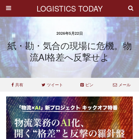
LOGISTICS TODAY
2026年5月22日
紙・勘・気合の現場に危機。物
流AI格差へ反撃せよ
共有
ツイート
ピン
メール