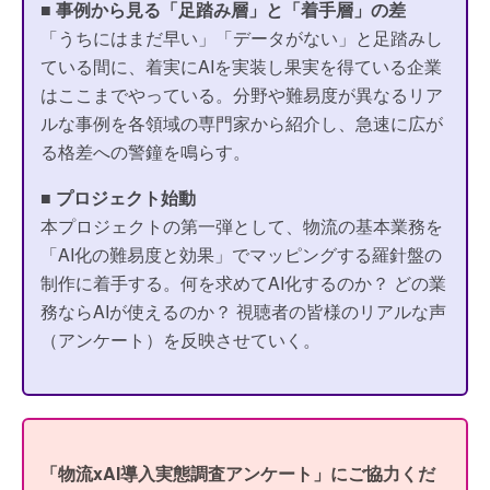
■
事例から見る「足踏み層」と「着手層」の差
「うちにはまだ早い」「データがない」と足踏みし
ている間に、着実にAIを実装し果実を得ている企業
はここまでやっている。分野や難易度が異なるリア
ルな事例を各領域の専門家から紹介し、急速に広が
る格差への警鐘を鳴らす。
■
プロジェクト始動
本プロジェクトの第一弾として、物流の基本業務を
「AI化の難易度と効果」でマッピングする羅針盤の
制作に着手する。何を求めてAI化するのか？ どの業
務ならAIが使えるのか？ 視聴者の皆様のリアルな声
（アンケート）を反映させていく。
「物流xAI導入実態調査アンケート」にご協力くだ