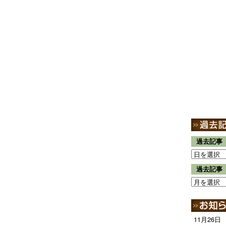
過去記事
過去記事
11月26日