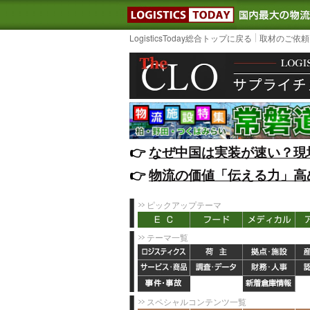
LOGISTIC
LogisticsToday総合トップに戻る
取材のご依頼
👉️
なぜ中国は実装が速い？現
👉️
物流の価値「伝える力」高
ピックアップテーマ
テーマ一覧
スペシャルコンテンツ一覧