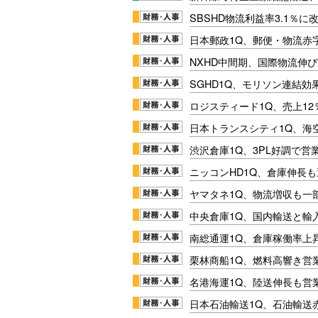
SBSHD物流利益率3.1％
日本郵政1Q、郵便・物流赤
NXHD中間期、国際物流伸び
SGHD1Q、モリソン連結効
ロジスティード1Q、売上1
日本トランスシティ1Q、海
渋沢倉庫1Q、3PL好調で営
ニッコンHD1Q、倉庫伸長
ヤマタネ1Q、物流増収も一
中央倉庫1Q、国内輸送と輸
南総通運1Q、倉庫稼働率上
栗林商船1Q、燃料高響き営
名港海運1Q、陸送伸長も営業
日本石油輸送1Q、石油輸送