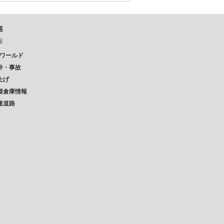
題
報
Pワールド
件・事故
上げ
着倉庫情報
速道路