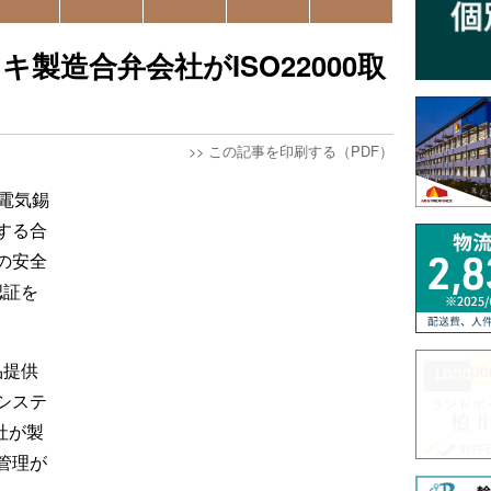
製造合弁会社がISO22000取
>>
この記事を印刷する（PDF）
電気錫
する合
の安全
認証を
品提供
システ
社が製
管理が