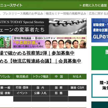
S TODAY｜国内最大の物流ニュースサイト
3PL, SCMなど国内外の最新の物流
、プレスリリース掲載のお申込み
物流セミナー情報の掲載申込み
広告に関する
場で確かめる視察第2弾｜参加募集中
める【物流広報連絡会議】｜会員募集中