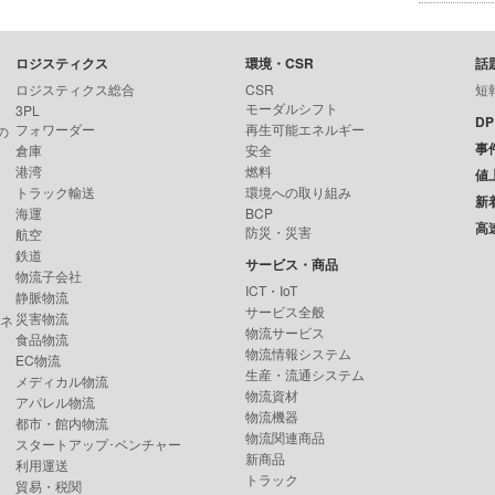
ロジスティクス
環境・CSR
話
ロジスティクス総合
CSR
短
モーダルシフト
3PL
D
フォワーダー
再生可能エネルギー
の
事
倉庫
安全
港湾
燃料
値
トラック輸送
環境への取り組み
新
海運
BCP
高
防災・災害
航空
鉄道
サービス・商品
物流子会社
ICT・IoT
静脈物流
サービス全般
災害物流
ンネ
物流サービス
食品物流
物流情報システム
EC物流
生産・流通システム
メディカル物流
物流資材
アパレル物流
物流機器
都市・館内物流
物流関連商品
スタートアップ･ベンチャー
新商品
利用運送
トラック
貿易・税関