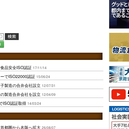
録
食品安全ISO認証
17/11/14
でISO22000認証
15/06/24
菓子製造の合弁会社設立
12/07/31
子の製造合弁会社を設立
12/04/09
でISO認証取得
14/03/24
、首都圏から名阪へ拡大
26/08/07