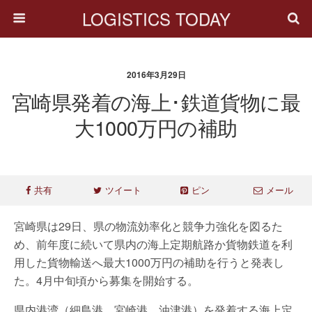
LOGISTICS TODAY
2016年3月29日
宮崎県発着の海上･鉄道貨物に最
大1000万円の補助
共有
ツイート
ピン
メール
宮崎県は29日、県の物流効率化と競争力強化を図るた
め、前年度に続いて県内の海上定期航路か貨物鉄道を利
用した貨物輸送へ最大1000万円の補助を行うと発表し
た。4月中旬頃から募集を開始する。
県内港湾（細島港、宮崎港、油津港）を発着する海上定