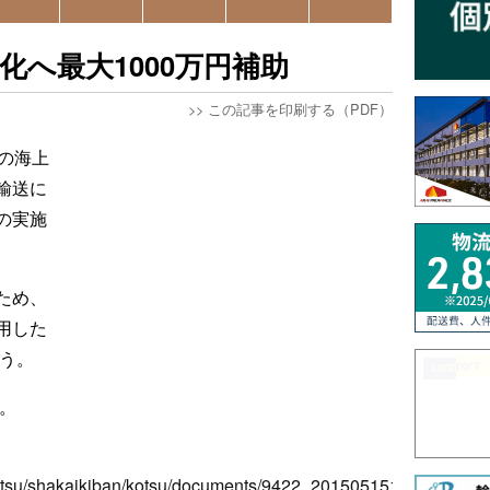
化へ最大1000万円補助
>>
この記事を印刷する（PDF）
の海上
輸送に
の実施
ため、
用した
行う。
で。
okotsu/shakaikiban/kotsu/documents/9422_20150515113745-