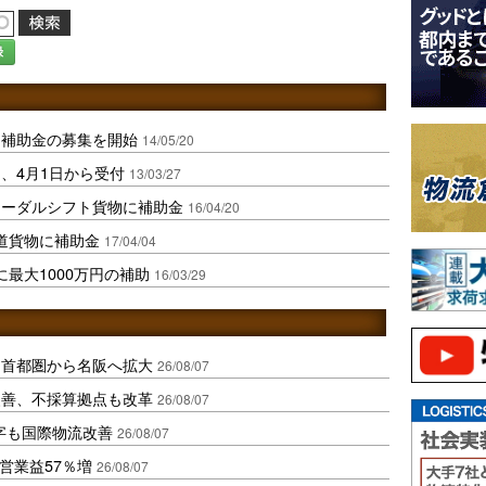
録
用補助金の募集を開始
14/05/20
、4月1日から受付
13/03/27
モーダルシフト貨物に補助金
16/04/20
道貨物に補助金
17/04/04
最大1000万円の補助
16/03/29
、首都圏から名阪へ拡大
26/08/07
に改善、不採算拠点も改革
26/08/07
字も国際物流改善
26/08/07
営業益57％増
26/08/07