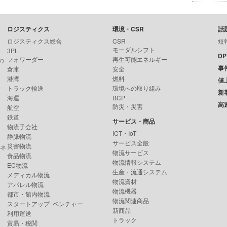
ロジスティクス
環境・CSR
話
ロジスティクス総合
CSR
短
モーダルシフト
3PL
D
フォワーダー
再生可能エネルギー
の
事
倉庫
安全
港湾
燃料
値
トラック輸送
環境への取り組み
新
海運
BCP
高
防災・災害
航空
鉄道
サービス・商品
物流子会社
ICT・IoT
静脈物流
サービス全般
災害物流
ンネ
物流サービス
食品物流
物流情報システム
EC物流
生産・流通システム
メディカル物流
物流資材
アパレル物流
物流機器
都市・館内物流
物流関連商品
スタートアップ･ベンチャー
新商品
利用運送
トラック
貿易・税関