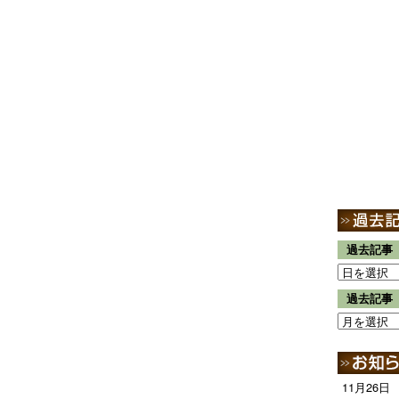
過去記事
過去記事
11月26日