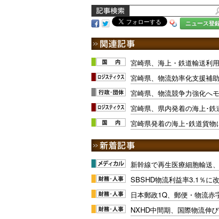
ニュース登
宮崎県、海上・鉄道輸送利
宮崎県、物流効率化支援補助
宮崎県、物流競争力強化へ
宮崎県、県内発着の海上･鉄
宮崎県発着の海上･鉄道貨物に
新幹線で再生医療細胞輸送
SBSHD物流利益率3.1％
日本郵政1Q、郵便・物流赤
NXHD中間期、国際物流伸び