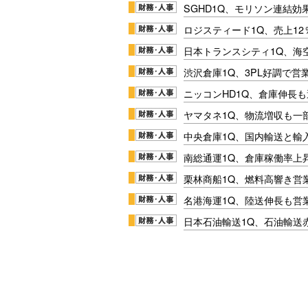
SGHD1Q、モリソン連結効
ロジスティード1Q、売上1
日本トランスシティ1Q、海
渋沢倉庫1Q、3PL好調で営
ニッコンHD1Q、倉庫伸長
ヤマタネ1Q、物流増収も一
中央倉庫1Q、国内輸送と輸
南総通運1Q、倉庫稼働率上
栗林商船1Q、燃料高響き営
名港海運1Q、陸送伸長も営業
日本石油輸送1Q、石油輸送