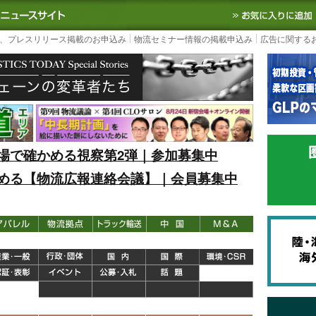
S TODAY｜国内最大の物流ニュースサイト
3PL, SCMなど国内外の最新の物流
、プレスリリース掲載のお申込み
物流セミナー情報の掲載申込み
広告に関する
場で確かめる視察第2弾｜参加募集中
める【物流広報連絡会議】｜会員募集中