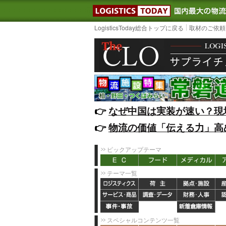
LOGISTIC
LogisticsToday総合トップに戻る
取材のご依頼
👉️
なぜ中国は実装が速い？現
👉️
物流の価値「伝える力」高
ピックアップテーマ
テーマ一覧
スペシャルコンテンツ一覧