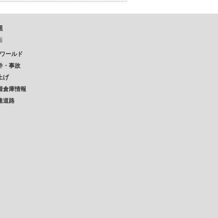
題
報
Pワールド
件・事故
上げ
着倉庫情報
速道路