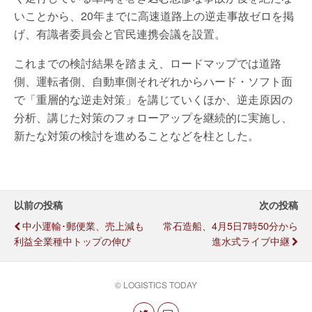
いことから、20年までに高速道路上の逆走事故ゼロを掲
げ、有識者委員会と官民連携会議を設置。
これまでの検討結果を踏まえ、ロードマップでは道路
側、運転者側、自動車側それぞれからハード・ソフト面
で「重層的な逆走対策」を講じていくほか、逆走原因の
分析、講じた対策のフォローアップを継続的に実施し、
新たな対策の検討を進めることなどを柱とした。
以前の投稿
次の投稿
中小運輸･郵便業、売上減も
常石造船、4月5日7時50分から
利益全業種中トップの伸び
進水式ライブ中継
© LOGISTICS TODAY