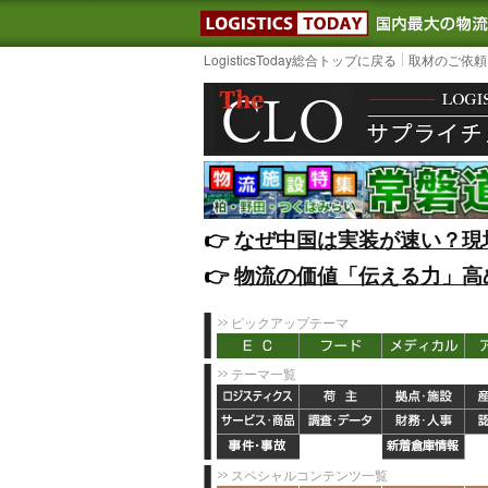
LOGISTIC
LogisticsToday総合トップに戻る
取材のご依頼
👉️
なぜ中国は実装が速い？現
👉️
物流の価値「伝える力」高
ピックアップテーマ
テーマ一覧
スペシャルコンテンツ一覧