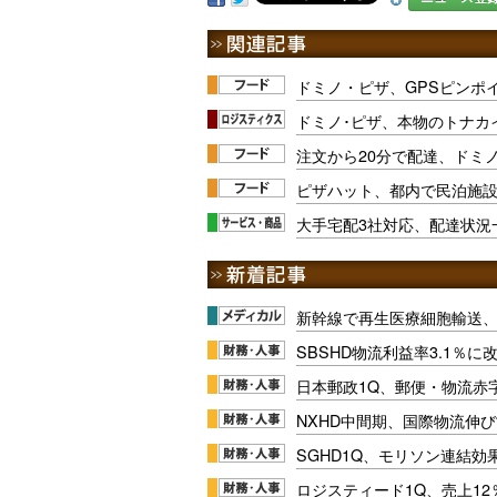
ドミノ・ピザ、GPSピンポ
ドミノ･ピザ、本物のトナカ
注文から20分で配達、ドミ
ピザハット、都内で民泊施
大手宅配3社対応、配達状況
新幹線で再生医療細胞輸送
SBSHD物流利益率3.1％
日本郵政1Q、郵便・物流赤
NXHD中間期、国際物流伸び
SGHD1Q、モリソン連結効
ロジスティード1Q、売上1