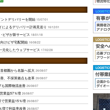
イントデリバリーを開始
15/07/01
イによるデリバリー計画見送り
16/12/01
ノ･ピザが新サービス
18/01/18
設向けピザ宅配開始
16/08/22
一元化したウェブサービス
17/02/28
、首都圏から名阪へ拡大
26/08/07
に改善、不採算拠点も改革
26/08/07
字も国際物流改善
26/08/07
営業益57％増
26/08/07
果で営業益15％増
26/08/07
2％増で利益率改善
26/08/07