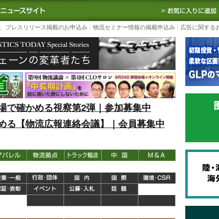
S TODAY｜国内最大の物流ニュースサイト
3PL, SCMなど国内外の最新の物流
、プレスリリース掲載のお申込み
物流セミナー情報の掲載申込み
広告に関する
場で確かめる視察第2弾｜参加募集中
める【物流広報連絡会議】｜会員募集中