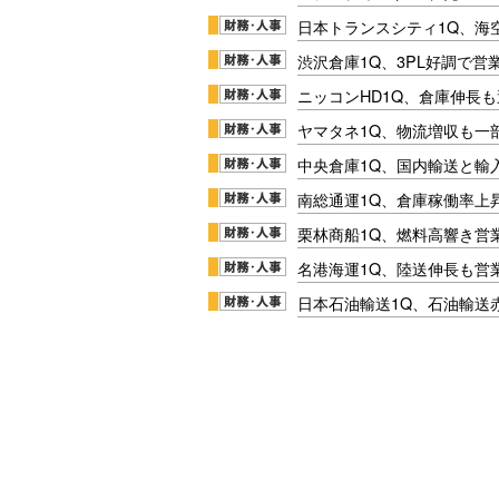
日本トランスシティ1Q、海
渋沢倉庫1Q、3PL好調で営
ニッコンHD1Q、倉庫伸長
ヤマタネ1Q、物流増収も一
中央倉庫1Q、国内輸送と輸
南総通運1Q、倉庫稼働率上
栗林商船1Q、燃料高響き営
名港海運1Q、陸送伸長も営業
日本石油輸送1Q、石油輸送