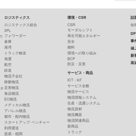
ロジスティクス
環境・CSR
話
ロジスティクス総合
CSR
短
モーダルシフト
3PL
D
フォワーダー
再生可能エネルギー
の
事
倉庫
安全
港湾
燃料
値
トラック輸送
環境への取り組み
新
海運
BCP
高
防災・災害
航空
鉄道
サービス・商品
物流子会社
ICT・IoT
静脈物流
サービス全般
災害物流
ンネ
物流サービス
食品物流
物流情報システム
EC物流
生産・流通システム
メディカル物流
物流資材
アパレル物流
物流機器
都市・館内物流
物流関連商品
スタートアップ･ベンチャー
新商品
利用運送
トラック
貿易・税関