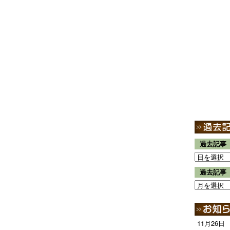
過去記事
過去記事
11月26日