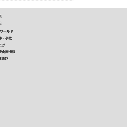
題
報
Pワールド
件・事故
上げ
着倉庫情報
速道路