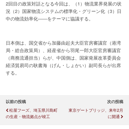
2回目の政策対話となる今回は、（1）物流業界発展の状
況（2）国家物流システムの標準化・グリーン化（3）日
中の物流効率化――をテーマに協議する。
日本側は、国交省から加藤由起夫大臣官房審議官（港湾
局・総合政策局）、経産省から羽尾一郎大臣官房審議官
（商務流通担当）らが、中国側は、国家発展改革委員会
経済貿易司の耿書海（げん・しょかい）副司長らが出席
する。
以前の投稿
次の投稿
松屋フーズ、埼玉県川島町
東京ゲートブリッジ、来年2月
の生産・物流拠点が竣工
に開通