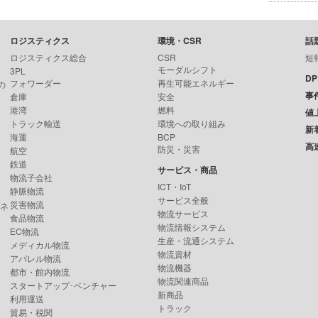
ロジスティクス
環境・CSR
話
ロジスティクス総合
CSR
短
モーダルシフト
3PL
D
フォワーダー
再生可能エネルギー
の
事
倉庫
安全
港湾
燃料
値
トラック輸送
環境への取り組み
新
海運
BCP
高
防災・災害
航空
鉄道
サービス・商品
物流子会社
ICT・IoT
静脈物流
サービス全般
災害物流
ンネ
物流サービス
食品物流
物流情報システム
EC物流
生産・流通システム
メディカル物流
物流資材
アパレル物流
物流機器
都市・館内物流
物流関連商品
スタートアップ･ベンチャー
新商品
利用運送
トラック
貿易・税関