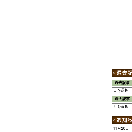
過去記事
過去記事
11月26日