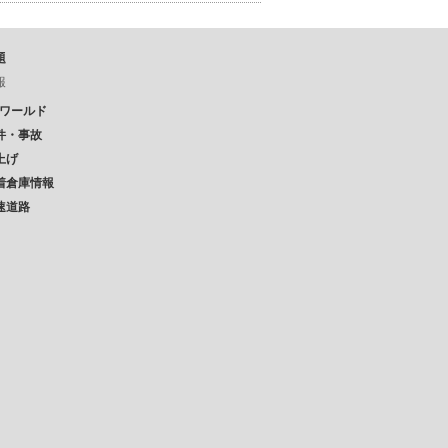
題
報
Pワールド
件・事故
上げ
着倉庫情報
速道路