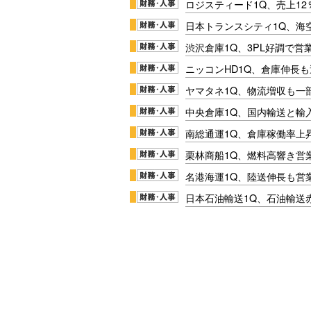
ロジスティード1Q、売上1
日本トランスシティ1Q、海
渋沢倉庫1Q、3PL好調で営
ニッコンHD1Q、倉庫伸長
ヤマタネ1Q、物流増収も一
中央倉庫1Q、国内輸送と輸
南総通運1Q、倉庫稼働率上
栗林商船1Q、燃料高響き営
名港海運1Q、陸送伸長も営業
日本石油輸送1Q、石油輸送