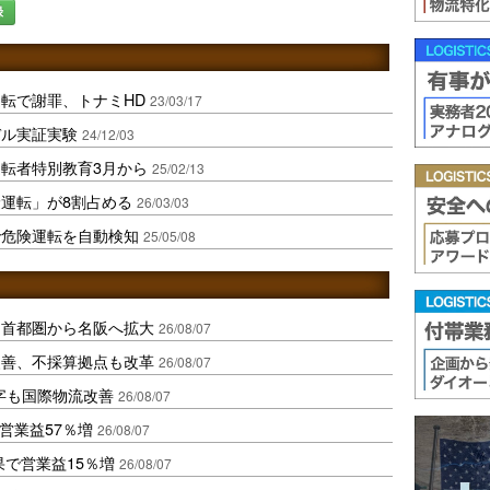
録
転で謝罪、トナミHD
23/03/17
デル実証実験
24/12/03
転者特別教育3月から
25/02/13
運転」が8割占める
26/03/03
で危険運転を自動検知
25/05/08
、首都圏から名阪へ拡大
26/08/07
に改善、不採算拠点も改革
26/08/07
字も国際物流改善
26/08/07
営業益57％増
26/08/07
果で営業益15％増
26/08/07