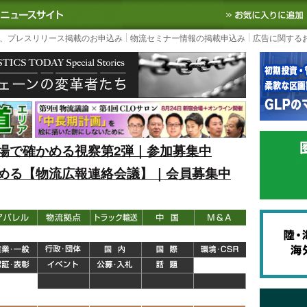
S TODAY｜国内最大の物流ニュースサイト
3PL, SCMなど国内外の最新の物流
、プレスリリース掲載のお申込み
物流セミナー情報の掲載申込み
広告に関する
場で確かめる視察第2弾｜参加募集中
める【物流広報連絡会議】｜会員募集中