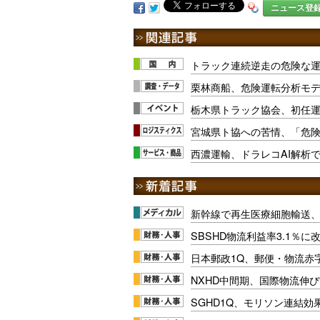
ニュース登
トラック連続逆走の危険な運
栗林商船、危険運転分析モ
栃木県トラック協会、初任運
宮城県ト協への苦情、「危険
西濃運輸、ドラレコAI解析
新幹線で再生医療細胞輸送
SBSHD物流利益率3.1％
日本郵政1Q、郵便・物流赤
NXHD中間期、国際物流伸び
SGHD1Q、モリソン連結効