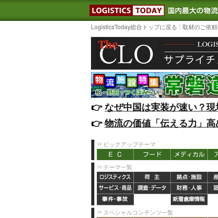
LOGISTIC
LogisticsToday総合トップに戻る
取材のご依頼
👉️
なぜ中国は実装が速い？現
👉️
物流の価値「伝える力」高
ピックアップテーマ
テーマ一覧
スペシャルコンテンツ一覧