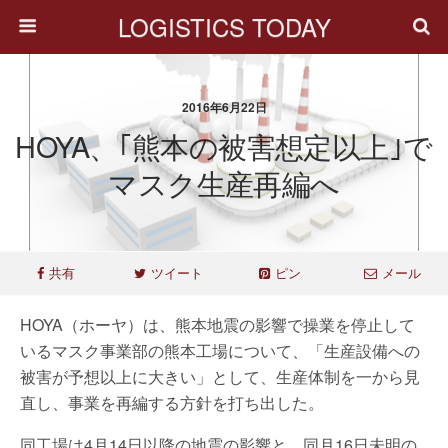
LOGISTICS TODAY
2016年6月22日
HOYA、｢熊本の被害想定以上｣で
マスク生産再編へ
共有
ツイート
ピン
メール
HOYA（ホーヤ）は、熊本地震の影響で操業を停止して
いるマスク事業部の熊本工場について、「生産設備への
被害が予想以上に大きい」として、生産体制を一から見
直し、事業を再編する方針を打ち出した。
同工場は4月14日以降の地震の影響と、同月16日未明の