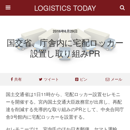
LOGISTICS TODAY
2016年6月29日
国交省、庁舎内に宅配ロッカー
設置し取り組みPR
共有
ツイート
ピン
メール
国土交通省は1日11時から、宅配ロッカー設置セレモニ
ーを開催する。宮内国土交通大臣政務官が出席し、再配
達を削減する先導的な取り組みのPRとして、中央合同庁
舎3号館内に宅配ロッカーを設置する。
セレモニーでは、宮内氏のほか日本郵便、ヤマト運輸、