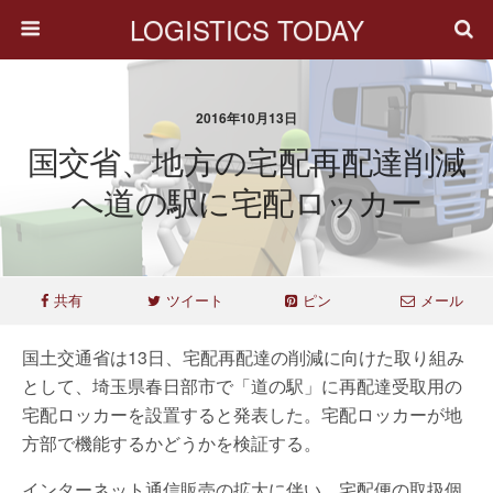
LOGISTICS TODAY
2016年10月13日
国交省、地方の宅配再配達削減
へ道の駅に宅配ロッカー
共有
ツイート
ピン
メール
国土交通省は13日、宅配再配達の削減に向けた取り組み
として、埼玉県春日部市で「道の駅」に再配達受取用の
宅配ロッカーを設置すると発表した。宅配ロッカーが地
方部で機能するかどうかを検証する。
インターネット通信販売の拡大に伴い、宅配便の取扱個