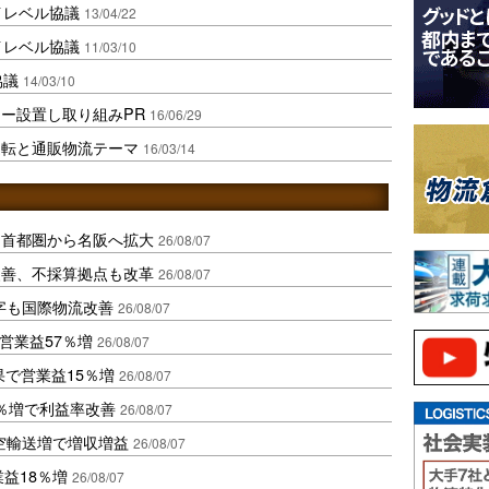
イレベル協議
13/04/22
イレベル協議
11/03/10
協議
14/03/10
ー設置し取り組みPR
16/06/29
運転と通販物流テーマ
16/03/14
、首都圏から名阪へ拡大
26/08/07
に改善、不採算拠点も改革
26/08/07
字も国際物流改善
26/08/07
営業益57％増
26/08/07
果で営業益15％増
26/08/07
2％増で利益率改善
26/08/07
空輸送増で増収増益
26/08/07
業益18％増
26/08/07