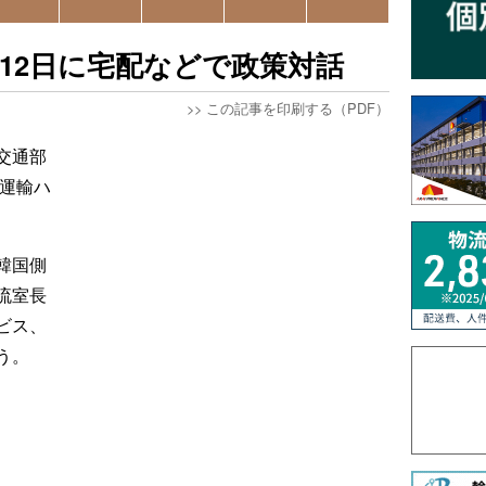
12日に宅配などで政策対話
>>
この記事を印刷する（PDF）
交通部
韓運輸ハ
韓国側
流室長
ビス、
う。