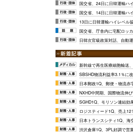
国交省、24日に日韓運輸ハ
国交省、14日に日韓運輸ハ
13日に日韓運輸ハイレベル
国交省、庁舎内に宅配ロッカ
日韓次官級政策対話、自動
新幹線で再生医療細胞輸送
SBSHD物流利益率3.1％
日本郵政1Q、郵便・物流赤
NXHD中間期、国際物流伸び
SGHD1Q、モリソン連結効
ロジスティード1Q、売上1
日本トランスシティ1Q、海
渋沢倉庫1Q、3PL好調で営