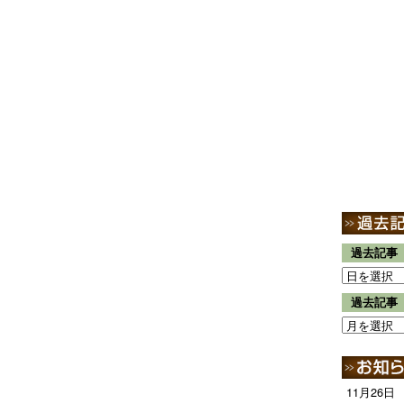
過去記事
過去記事
11月26日