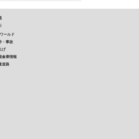
題
報
Pワールド
件・事故
上げ
着倉庫情報
速道路