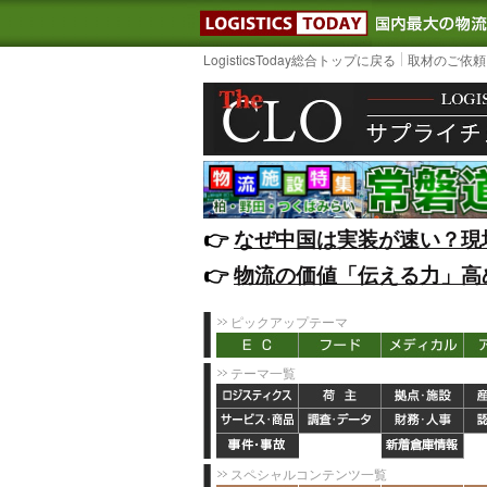
LOGISTIC
LogisticsToday総合トップに戻る
取材のご依頼
👉️
なぜ中国は実装が速い？現
👉️
物流の価値「伝える力」高
ピックアップテーマ
テーマ一覧
スペシャルコンテンツ一覧