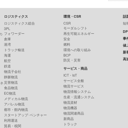
ロジスティクス
環境・CSR
話
ロジスティクス総合
CSR
短
モーダルシフト
3PL
D
フォワーダー
再生可能エネルギー
の
事
倉庫
安全
港湾
燃料
値
トラック輸送
環境への取り組み
新
海運
BCP
高
防災・災害
航空
鉄道
サービス・商品
物流子会社
ICT・IoT
静脈物流
サービス全般
災害物流
ンネ
物流サービス
食品物流
物流情報システム
EC物流
生産・流通システム
メディカル物流
物流資材
アパレル物流
物流機器
都市・館内物流
物流関連商品
スタートアップ･ベンチャー
新商品
利用運送
トラック
貿易・税関