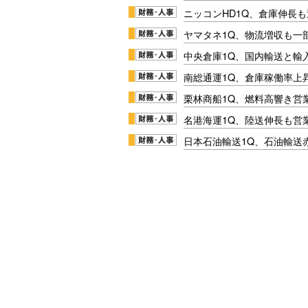
ニッコンHD1Q、倉庫伸長
ヤマタネ1Q、物流増収も一
中央倉庫1Q、国内輸送と輸
南総通運1Q、倉庫稼働率上
栗林商船1Q、燃料高響き営
名港海運1Q、陸送伸長も営業
日本石油輸送1Q、石油輸送