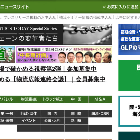
S TODAY｜国内最大の物流ニュースサイト
3PL, SCMなど国内外の最新の物流
、プレスリリース掲載のお申込み
物流セミナー情報の掲載申込み
広告に関する
場で確かめる視察第2弾｜参加募集中
める【物流広報連絡会議】｜会員募集中