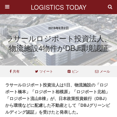
LOGISTICS TODAY
2016年9月2日
ラサールロジポート投資法人、
物流施設4物件がDBJ環境認証
共有
ツイート
ピン
メール
ラサールロジポート投資法人は1日、物流施設の「ロジ
ポート橋本」「ロジポート相模原」「ロジポート北柏」
「ロジポート流山B棟」が、日本政策投資銀行（DBJ）
から環境などに配慮した不動産として「DBJグリーンビ
ルディング認証」を受けたと発表した。