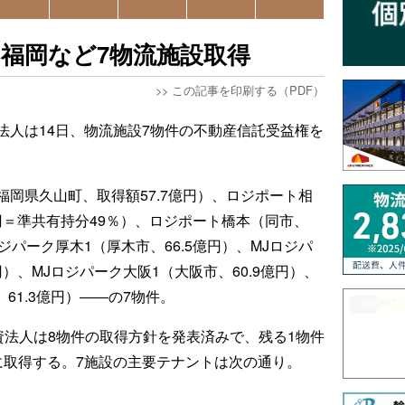
福岡など7物流施設取得
>>
この記事を印刷する（PDF）
法人は14日、物流施設7物件の不動産信託受益権を
岡県久山町、取得額57.7億円）、ロジポート相
億円＝準共有持分49％）、ロジポート橋本（同市、
ロジパーク厚木1（厚木市、66.5億円）、MJロジパ
円）、MJロジパーク大阪1（大阪市、60.9億円）、
61.3億円）――の7物件。
資法人は8物件の取得方針を発表済みで、残る1物件
日に取得する。7施設の主要テナントは次の通り。