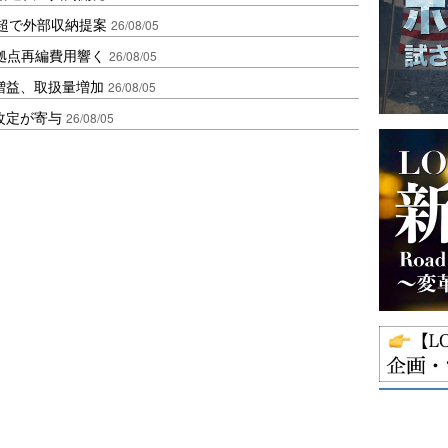
超で外部収納提案
26/08/05
、拠点再編費用響く
26/08/05
増益、取扱量増加
26/08/05
改定が寄与
26/08/05