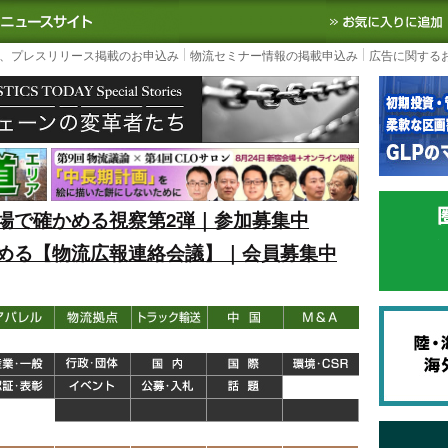
S TODAY｜国内最大の物流ニュースサイト
3PL, SCMなど国内外の最新の物流
、プレスリリース掲載のお申込み
物流セミナー情報の掲載申込み
広告に関する
場で確かめる視察第2弾｜参加募集中
める【物流広報連絡会議】｜会員募集中