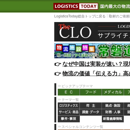
LOGISTIC
LogisticsToday総合トップに戻る
取材のご依頼
👉️
なぜ中国は実装が速い？現
👉️
物流の価値「伝える力」高
ピックアップテーマ
テーマ一覧
スペシャルコンテンツ一覧