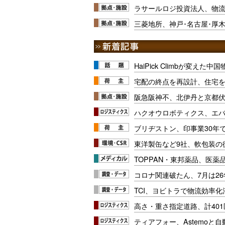
ラサールロジ投資法人、物流
三菱地所、神戸･名古屋･厚
HaiPick Climbが変えた
宅配の終点を再設計、住宅
阪急阪神不、北伊丹と京都
ハクオウロボティクス、エ
ブリヂストン、印事業30年
東洋製缶など9社、軟包装の
TOPPAN・東邦薬品、医薬
コロナ関連破たん、7月は26
TCI、ヨビトラで物流効率
高さ・重さ指定道路、計40
ティアフォー、Astemoと自