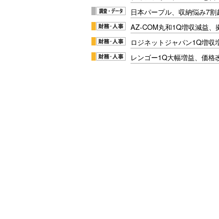
日本パープル、収納悩み7割
AZ-COM丸和1Q増収減益
ロジネットジャパン1Q増収
レンゴー1Q大幅増益、価格