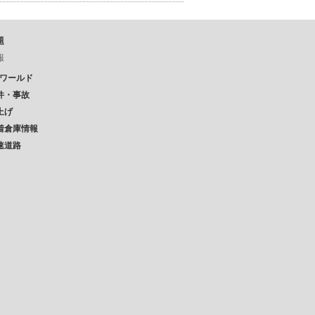
題
報
Pワールド
件・事故
上げ
着倉庫情報
速道路