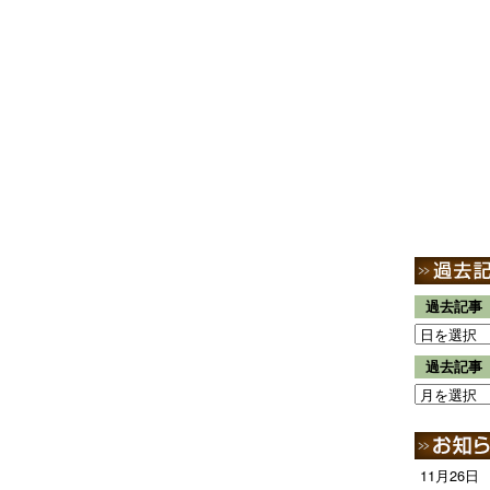
過去記事
過去記事
11月26日