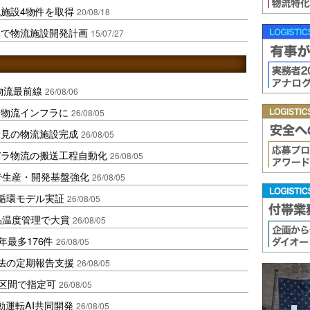
施設4物件を取得
20/08/18
木で物流施設開発計画
15/07/27
中国物流最前線
26/08/06
を物流インフラに
26/08/05
伏見の物流施設完成
26/08/05
バラ物流の搬送工程自動化
26/08/05
で生産・開発基盤強化
26/08/05
循環モデル実証
26/08/05
品温度管理で大賞
26/08/05
年最多176件
26/08/05
化法の定期報告支援
26/08/05
1区間で指定可
26/08/05
動運転AI共同開発
26/08/05