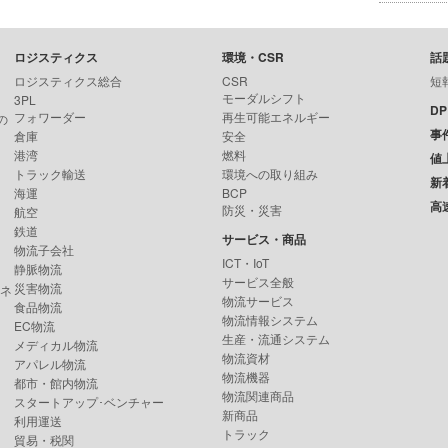
ロジスティクス
環境・CSR
話
ロジスティクス総合
CSR
短
モーダルシフト
3PL
D
フォワーダー
再生可能エネルギー
の
事
倉庫
安全
港湾
燃料
値
トラック輸送
環境への取り組み
新
海運
BCP
高
防災・災害
航空
鉄道
サービス・商品
物流子会社
ICT・IoT
静脈物流
サービス全般
災害物流
ンネ
物流サービス
食品物流
物流情報システム
EC物流
生産・流通システム
メディカル物流
物流資材
アパレル物流
物流機器
都市・館内物流
物流関連商品
スタートアップ･ベンチャー
新商品
利用運送
トラック
貿易・税関