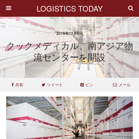
LOGISTICS TODAY
2016年12月6日
クックメディカル、南アジア物
流センターを開設
共有
ツイート
ピン
メール