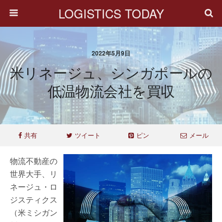
LOGISTICS TODAY
2022年5月9日
米リネージュ、シンガポールの
低温物流会社を買収
共有
ツイート
ピン
メール
物流不動産の
世界大手、リ
ネージュ・ロ
ジスティクス
（米ミシガン