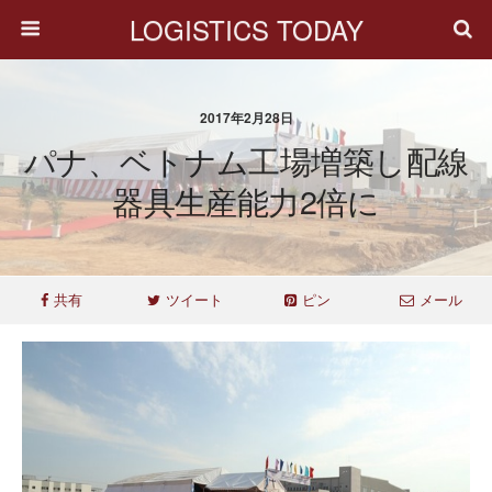
LOGISTICS TODAY
2017年2月28日
パナ、ベトナム工場増築し配線
器具生産能力2倍に
共有
ツイート
ピン
メール