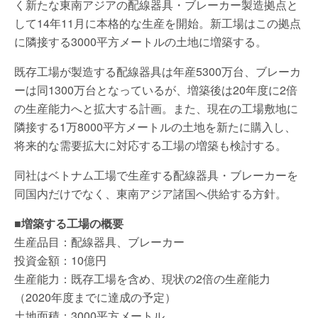
く新たな東南アジアの配線器具・ブレーカー製造拠点と
して14年11月に本格的な生産を開始。新工場はこの拠点
に隣接する3000平方メートルの土地に増築する。
既存工場が製造する配線器具は年産5300万台、ブレーカ
ーは同1300万台となっているが、増築後は20年度に2倍
の生産能力へと拡大する計画。また、現在の工場敷地に
隣接する1万8000平方メートルの土地を新たに購入し、
将来的な需要拡大に対応する工場の増築も検討する。
同社はベトナム工場で生産する配線器具・ブレーカーを
同国内だけでなく、東南アジア諸国へ供給する方針。
■増築する工場の概要
生産品目：配線器具、ブレーカー
投資金額：10億円
生産能力：既存工場を含め、現状の2倍の生産能力
（2020年度までに達成の予定）
土地面積：3000平方メートル