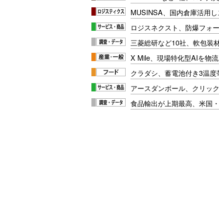
MUSINSA、国内倉庫活用
ロジスネクスト、防爆フォ
三菱総研など10社、軟包装
X Mile、現場特化型AIを
クラダシ、蓄電池付き3温度
アースダンボール、クリッ
食品輸出が上期最高、米国