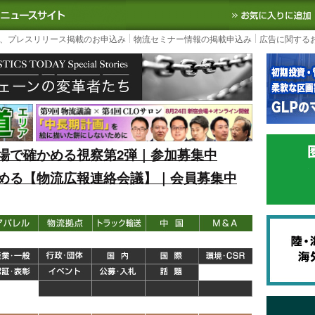
S TODAY｜国内最大の物流ニュースサイト
3PL, SCMなど国内外の最新の物流
、プレスリリース掲載のお申込み
物流セミナー情報の掲載申込み
広告に関する
場で確かめる視察第2弾｜参加募集中
める【物流広報連絡会議】｜会員募集中