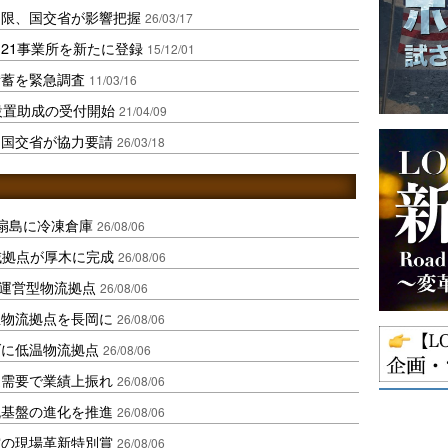
制限、国交省が影響把握
26/03/17
21事業所を新たに登録
15/12/01
備蓄を緊急調査
11/03/16
設置助成の受付開始
21/04/09
、国交省が協力要請
26/03/18
扇島に冷凍倉庫
26/08/06
域拠点が厚木に完成
26/08/06
運営型物流拠点
26/08/06
温物流拠点を長岡に
26/08/06
ダに低温物流拠点
26/08/06
送需要で業績上振れ
26/08/06
流基盤の進化を推進
26/08/06
賞の現場革新特別賞
26/08/06