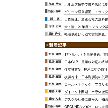
ホルムズ情勢で燃料供給に
グリーン経営認証、トラック
日貨協連、運送会社の燃料
全ト協、21年度インタンク
軽油供給ひっ迫で実態調査
1万パレットを自動搬送、東
日本GLP、重量物対応の広
住友林業G、厚木に初の自社
横浜冷凍、日本海側初の低
コールドトラック、フロリ
ダイフク中間期、半導体搬
アスクル社長に成松氏、物
GROUNDなど5社、ロジ大