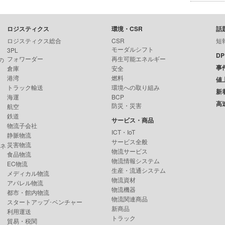
ロジスティクス
環境・CSR
話
ロジスティクス総合
CSR
短
モーダルシフト
3PL
D
フォワーダー
再生可能エネルギー
の
事
倉庫
安全
港湾
燃料
値
トラック輸送
環境への取り組み
新
海運
BCP
高
防災・災害
航空
鉄道
サービス・商品
物流子会社
ICT・IoT
静脈物流
サービス全般
災害物流
ンネ
物流サービス
食品物流
物流情報システム
EC物流
生産・流通システム
メディカル物流
物流資材
アパレル物流
物流機器
都市・館内物流
物流関連商品
スタートアップ･ベンチャー
新商品
利用運送
トラック
貿易・税関