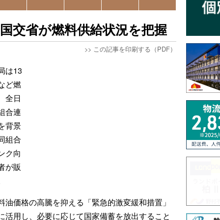
、国交省が燃料供給状況を把握
>>
この記事を印刷する（PDF）
は13
など燃
、全日
組合連
を背景
同組合
ンク向
者が販
。
料油価格の高騰を抑える「緊急的激変緩和措置」
に活用し、必要に応じて国家備蓄を放出すること