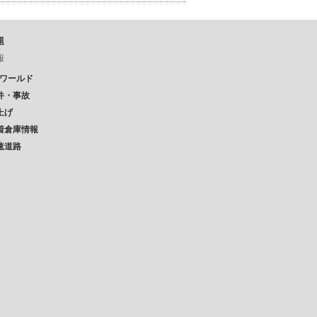
題
報
Pワールド
件・事故
上げ
着倉庫情報
速道路