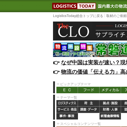
LOGISTIC
LogisticsToday総合トップに戻る
取材のご依頼
👉️
なぜ中国は実装が速い？現
👉️
物流の価値「伝える力」高
ピックアップテーマ
テーマ一覧
スペシャルコンテンツ一覧