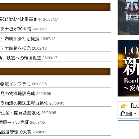
長江流域で比重高まる
26/03/27
テナ扱が30％増
24/12/25
長江内航船会社と提携
10/07/12
ンテナ航路を拡充
26/02/13
新、鉄道への転換促進
26/03/17
を物流インフラに
26/08/05
伏見の物流施設完成
26/08/05
バラ物流の搬送工程自動化
26/08/05
で生産・開発基盤強化
26/08/05
循環モデル実証
26/08/05
品温度管理で大賞
26/08/05