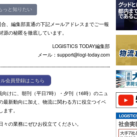
もっと知りたい
場合、編集部直通の下記メールアドレスまでご一報
材源の秘匿を徹底しています。
LOGISTICS TODAY編集部
メール：support@logi-today.com
ール会員登録はこちら
ール会員向けに、朝刊（平日7時）・夕刊（16時）のニュ
の最新動向に加え、物流に関わる方に役立つイベ
します。
日々の業務にぜひお役立てください。