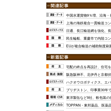
中国水運貨物9％増、沿海・
上海の海鉄複合一貫輸送コン
日通、長江輸送網を強化、
民生輪船、重慶市で内陸コ
EUが複合輸送の補助制度刷
宅配の終点を再設計、住宅
阪急阪神不、北伊丹と京都
ハクオウロボティクス、エ
ブリヂストン、印事業30年
東洋製缶など9社、軟包装の
TOPPAN・東邦薬品、医薬