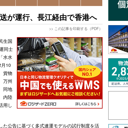
輸送が運行、長江経由で香港へ
>>
この記事を印刷する（PDF）
民生国
運同士
「水水
月10
。貨物
、万州
、同地
。内陸
活用し
した公告に基づく多式連運モデルの試行制度を活