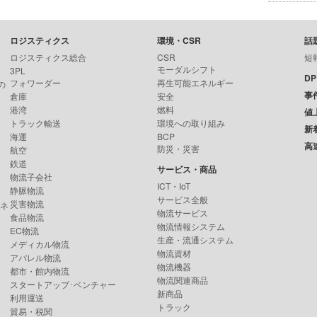
ロジスティクス
環境・CSR
話
ロジスティクス総合
CSR
短
モーダルシフト
3PL
D
フォワーダー
再生可能エネルギー
の
事
倉庫
安全
港湾
燃料
値
トラック輸送
環境への取り組み
新
海運
BCP
高
防災・災害
航空
鉄道
サービス・商品
物流子会社
ICT・IoT
静脈物流
サービス全般
災害物流
ンネ
物流サービス
食品物流
物流情報システム
EC物流
生産・流通システム
メディカル物流
物流資材
アパレル物流
物流機器
都市・館内物流
物流関連商品
スタートアップ･ベンチャー
新商品
利用運送
トラック
貿易・税関