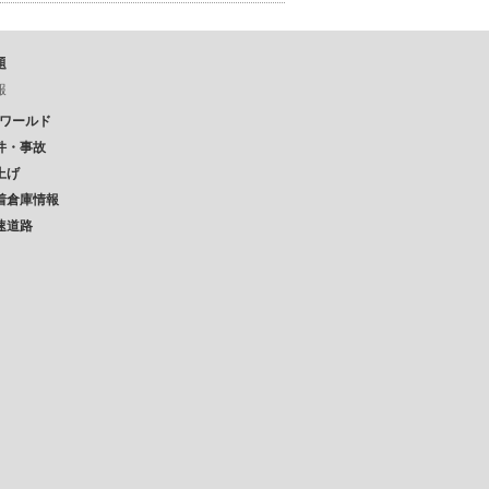
題
報
Pワールド
件・事故
上げ
着倉庫情報
速道路