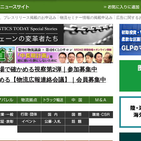
S TODAY｜国内最大の物流ニュースサイト
3PL, SCMなど国内外の最新の物流
、プレスリリース掲載のお申込み
物流セミナー情報の掲載申込み
広告に関する
場で確かめる視察第2弾｜参加募集中
める【物流広報連絡会議】｜会員募集中