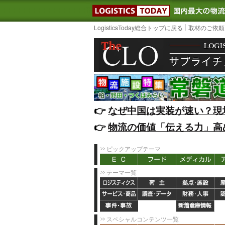
LOGISTIC
LogisticsToday総合トップに戻る
取材のご依頼
👉️
なぜ中国は実装が速い？現
👉️
物流の価値「伝える力」高
ピックアップテーマ
テーマ一覧
スペシャルコンテンツ一覧