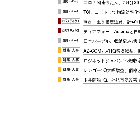
コロナ関連破たん、7月は26
TCI、ヨビトラで物流効率
高さ・重さ指定道路、計40
ティアフォー、Astemoと自
日本パープル、収納悩み7割
AZ-COM丸和1Q増収減益
ロジネットジャパン1Q増収
レンゴー1Q大幅増益、価格
玉井商船1Q、外航市況改善