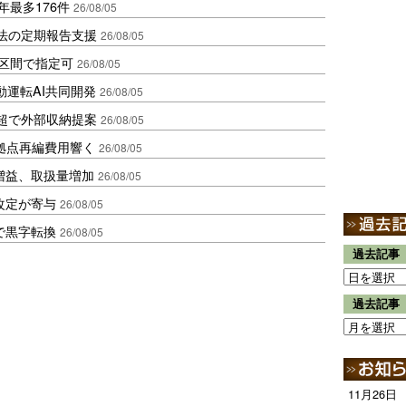
年最多176件
26/08/05
化法の定期報告支援
26/08/05
1区間で指定可
26/08/05
動運転AI共同開発
26/08/05
超で外部収納提案
26/08/05
、拠点再編費用響く
26/08/05
増益、取扱量増加
26/08/05
改定が寄与
26/08/05
で黒字転換
26/08/05
過去記事
過去記事
11月26日