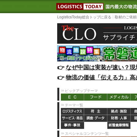
LOGISTIC
LogisticsToday総合トップに戻る
取材のご依頼
👉️
なぜ中国は実装が速い？現
👉️
物流の価値「伝える力」高
ピックアップテーマ
テーマ一覧
スペシャルコンテンツ一覧