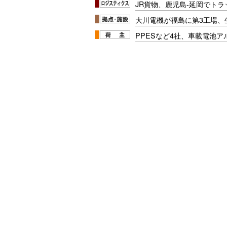
JR貨物、鹿児島-延岡でト
大川電機が福島に第3工場、
PPESなど4社、車載電池