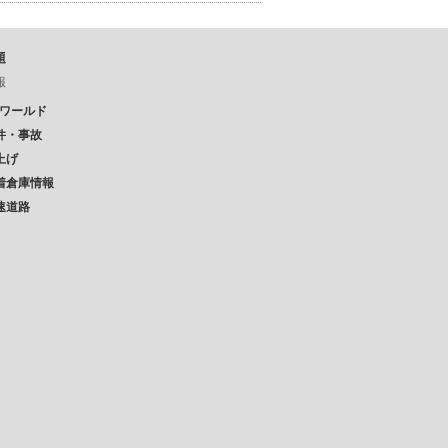
題
報
Pワールド
件・事故
上げ
着倉庫情報
速道路