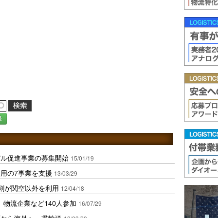
録
デル促進事業の募集開始
15/01/19
用の7事業を支援
13/03/29
割が関空以外を利用
12/04/18
、物流企業など140人参加
16/07/29
西から海外へ一貫輸送