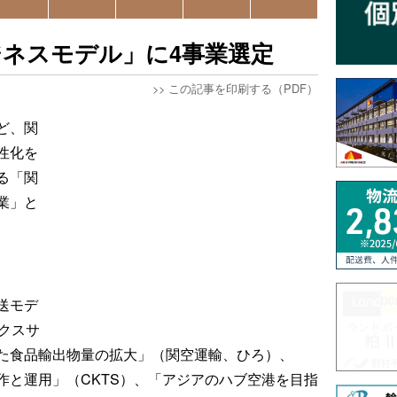
ネスモデル」に4事業選定
>>
この記事を印刷する（PDF）
ど、関
性化を
る「関
業」と
送モデ
クスサ
た食品輸出物量の拡大」（関空運輸、ひろ）、
作と運用」（CKTS）、「アジアのハブ空港を目指