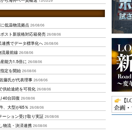
13/03/29
ダに低温物流拠点
26/08/06
クポスト新規格対応箱発売
26/08/06
民連携でデータ標準化へ
26/08/06
中国物流最前線
26/08/06
産能力1.5倍に
26/08/06
日指定を開始
26/08/06
io佐藤氏が代表理事
26/08/06
で供給途絶を可視化
26/08/06
り40台回復
26/08/06
件、大型が65％
26/08/06
ステーション受け取り実証
26/08/06
資し物流・決済連携
26/08/06