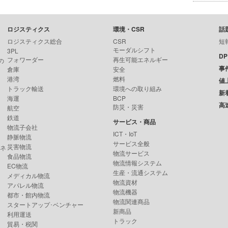
ロジスティクス
環境・CSR
話
ロジスティクス総合
CSR
短
モーダルシフト
3PL
D
フォワーダー
再生可能エネルギー
の
事
倉庫
安全
港湾
燃料
値
トラック輸送
環境への取り組み
新
海運
BCP
高
防災・災害
航空
鉄道
サービス・商品
物流子会社
ICT・IoT
静脈物流
サービス全般
災害物流
ンネ
物流サービス
食品物流
物流情報システム
EC物流
生産・流通システム
メディカル物流
物流資材
アパレル物流
物流機器
都市・館内物流
物流関連商品
スタートアップ･ベンチャー
新商品
利用運送
トラック
貿易・税関