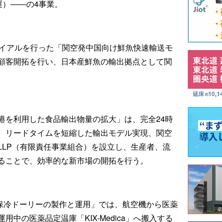
運）――の4事業。
ライアルを行った「関空発中国向け鮮魚快速輸送モ
顧客開拓を行い、日本産鮮魚の輸出拠点として関
港を利用した食品輸出物量の拡大」は、完全24時
、リードタイムを短縮した輸出モデル実現、関空
LLP（有限責任事業組合）を設立し、生産者、流
ることで、効率的な新市場の開拓を行う。
用保冷ドーリーの製作と運用」では、航空機から医薬
中の医薬品定温庫「KIX-Medica」へ搬入する