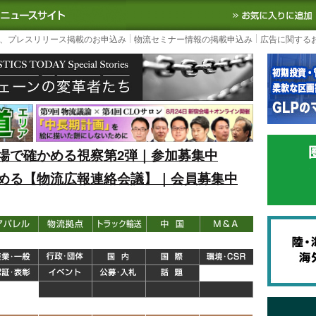
S TODAY｜国内最大の物流ニュースサイト
3PL, SCMなど国内外の最新の物流
、プレスリリース掲載のお申込み
物流セミナー情報の掲載申込み
広告に関する
場で確かめる視察第2弾｜参加募集中
める【物流広報連絡会議】｜会員募集中