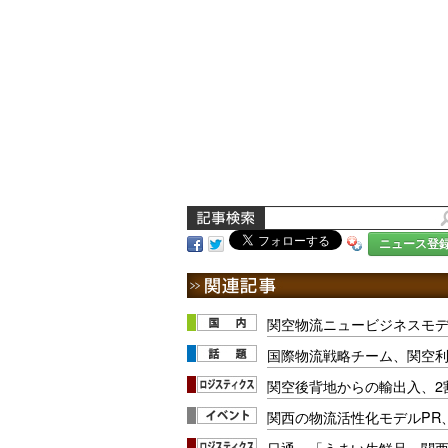
ニュース登
関空物流ニュービジネスモ
国際物流戦略チーム、関空利
関空後背地からの輸出入、2
関西の物流活性化モデルPR
日通、「うまい生鮮品」関