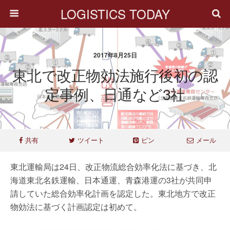
LOGISTICS TODAY
2017年8月25日
東北で改正物効法施行後初の認
定事例、日通など3社
共有
ツイート
ピン
メール
東北運輸局は24日、改正物流総合効率化法に基づき、北
海道東北名鉄運輸、日本通運、青森港運の3社が共同申
請していた総合効率化計画を認定した。東北地方で改正
物効法に基づく計画認定は初めて。