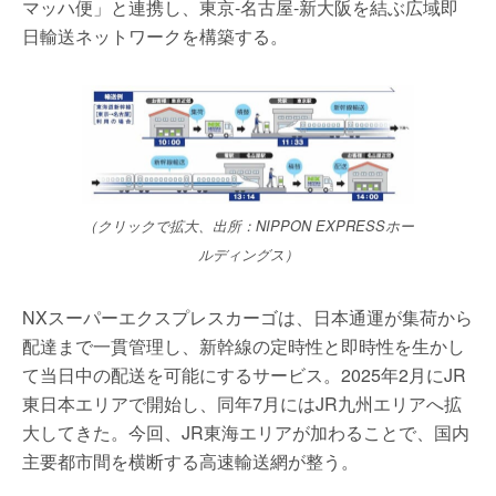
マッハ便」と連携し、東京-名古屋-新大阪を結ぶ広域即
日輸送ネットワークを構築する。
（クリックで拡大、出所：NIPPON EXPRESSホー
ルディングス）
NXスーパーエクスプレスカーゴは、日本通運が集荷から
配達まで一貫管理し、新幹線の定時性と即時性を生かし
て当日中の配送を可能にするサービス。2025年2月にJR
東日本エリアで開始し、同年7月にはJR九州エリアへ拡
大してきた。今回、JR東海エリアが加わることで、国内
主要都市間を横断する高速輸送網が整う。