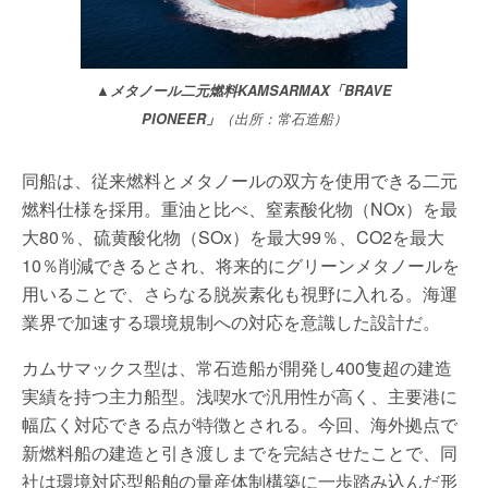
▲メタノール二元燃料KAMSARMAX「BRAVE
PIONEER」
（出所：常石造船）
同船は、従来燃料とメタノールの双方を使用できる二元
燃料仕様を採用。重油と比べ、窒素酸化物（NOx）を最
大80％、硫黄酸化物（SOx）を最大99％、CO2を最大
10％削減できるとされ、将来的にグリーンメタノールを
用いることで、さらなる脱炭素化も視野に入れる。海運
業界で加速する環境規制への対応を意識した設計だ。
カムサマックス型は、常石造船が開発し400隻超の建造
実績を持つ主力船型。浅喫水で汎用性が高く、主要港に
幅広く対応できる点が特徴とされる。今回、海外拠点で
新燃料船の建造と引き渡しまでを完結させたことで、同
社は環境対応型船舶の量産体制構築に一歩踏み込んだ形