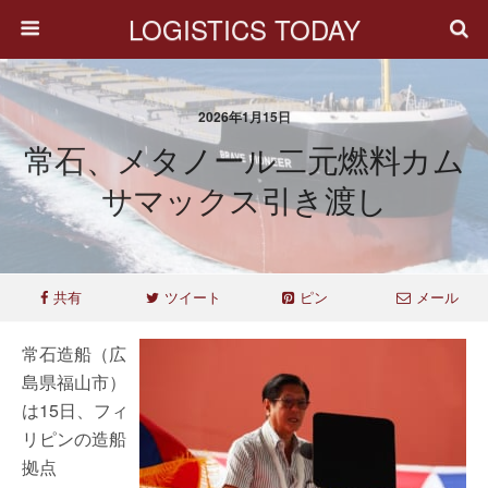
LOGISTICS TODAY
2026年1月15日
常石、メタノール二元燃料カム
サマックス引き渡し
共有
ツイート
ピン
メール
常石造船（広
島県福山市）
は15日、フィ
リピンの造船
拠点