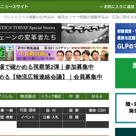
S TODAY｜国内最大の物流ニュースサイト
3PL, SCMなど国内外の最新の物流
、プレスリリース掲載のお申込み
物流セミナー情報の掲載申込み
広告に関する
場で確かめる視察第2弾｜参加募集中
める【物流広報連絡会議】｜会員募集中