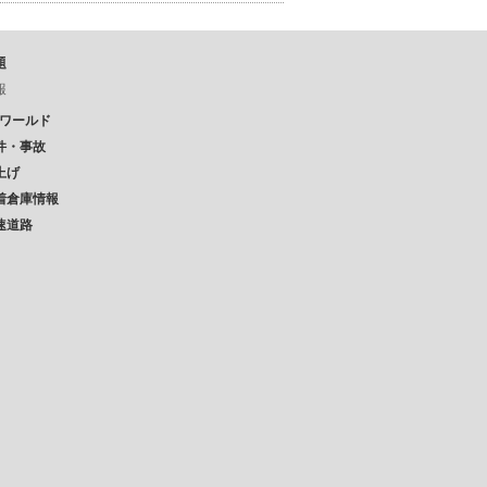
題
報
Pワールド
件・事故
上げ
着倉庫情報
速道路