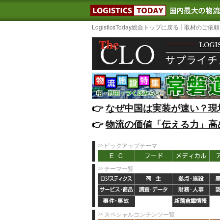
LOGISTIC
LogisticsToday総合トップに戻る
取材のご依頼
👉️
なぜ中国は実装が速い？現
👉️
物流の価値「伝える力」高
ピックアップテーマ
テーマ一覧
スペシャルコンテンツ一覧