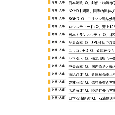
日本郵政1Q、郵便・物流赤
NXHD中間期、国際物流伸び
SGHD1Q、モリソン連結効
ロジスティード1Q、売上1
日本トランスシティ1Q、海
渋沢倉庫1Q、3PL好調で営
ニッコンHD1Q、倉庫伸長
ヤマタネ1Q、物流増収も一
中央倉庫1Q、国内輸送と輸
南総通運1Q、倉庫稼働率上
栗林商船1Q、燃料高響き営
名港海運1Q、陸送伸長も営業
日本石油輸送1Q、石油輸送