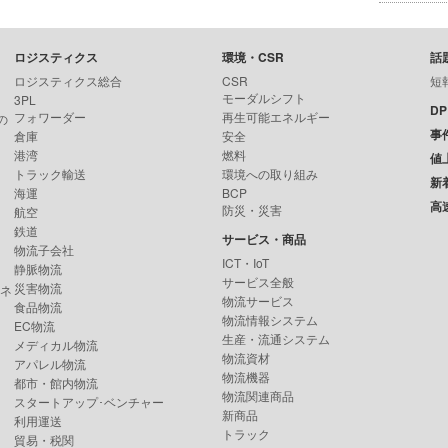
ロジスティクス
環境・CSR
話
ロジスティクス総合
CSR
短
モーダルシフト
3PL
D
フォワーダー
再生可能エネルギー
の
事
倉庫
安全
港湾
燃料
値
トラック輸送
環境への取り組み
新
海運
BCP
高
防災・災害
航空
鉄道
サービス・商品
物流子会社
ICT・IoT
静脈物流
サービス全般
災害物流
ンネ
物流サービス
食品物流
物流情報システム
EC物流
生産・流通システム
メディカル物流
物流資材
アパレル物流
物流機器
都市・館内物流
物流関連商品
スタートアップ･ベンチャー
新商品
利用運送
トラック
貿易・税関