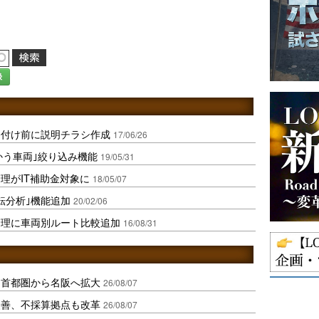
録
務付け前に説明チラシ作成
17/06/26
かう車両｣絞り込み機能
19/05/31
理がIT補助金対象に
18/05/07
転分析｣機能追加
20/02/06
管理に車両別ルート比較追加
16/08/31
、首都圏から名阪へ拡大
26/08/07
に改善、不採算拠点も改革
26/08/07