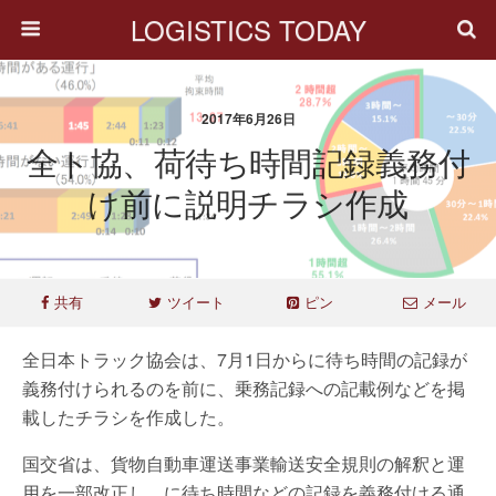
LOGISTICS TODAY
2017年6月26日
全ト協、荷待ち時間記録義務付
け前に説明チラシ作成
共有
ツイート
ピン
メール
全日本トラック協会は、7月1日からに待ち時間の記録が
義務付けられるのを前に、乗務記録への記載例などを掲
載したチラシを作成した。
国交省は、貨物自動車運送事業輸送安全規則の解釈と運
用を一部改正し、に待ち時間などの記録を義務付ける通