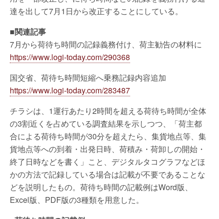
達を出して7月1日から改正することにしている。
■関連記事
7月から荷待ち時間の記録義務付け、荷主勧告の材料に
https://www.logi-today.com/290368
国交省、荷待ち時間短縮へ乗務記録内容追加
https://www.logi-today.com/283487
チラシは、1運行あたり2時間を超える荷待ち時間が全体
の3割近くを占めている調査結果を示しつつ、「荷主都
合による荷待ち時間が30分を超えたら、集貨地点等、集
貨地点等への到着・出発日時、荷積み・荷卸しの開始・
終了日時などを書く」こと、デジタルタコグラフなどほ
かの方法で記録している場合は記載が不要であることな
どを説明したもの。荷待ち時間の記載例はWord版、
Excel版、PDF版の3種類を用意した。