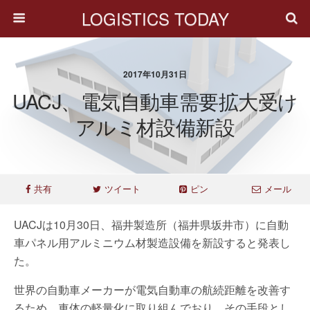
LOGISTICS TODAY
2017年10月31日
UACJ、電気自動車需要拡大受け
アルミ材設備新設
共有
ツイート
ピン
メール
UACJは10月30日、福井製造所（福井県坂井市）に自動
車パネル用アルミニウム材製造設備を新設すると発表し
た。
世界の自動車メーカーが電気自動車の航続距離を改善す
るため、車体の軽量化に取り組んでおり、その手段とし