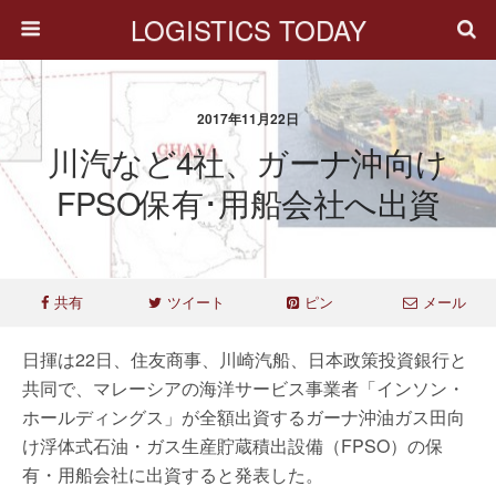
LOGISTICS TODAY
2017年11月22日
川汽など4社、ガーナ沖向け
FPSO保有･用船会社へ出資
共有
ツイート
ピン
メール
日揮は22日、住友商事、川崎汽船、日本政策投資銀行と
共同で、マレーシアの海洋サービス事業者「インソン・
ホールディングス」が全額出資するガーナ沖油ガス田向
け浮体式石油・ガス生産貯蔵積出設備（FPSO）の保
有・用船会社に出資すると発表した。