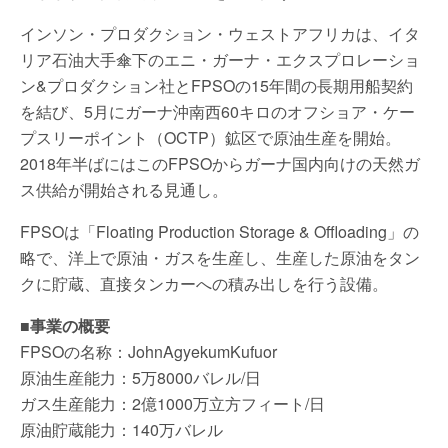
インソン・プロダクション・ウェストアフリカは、イタ
リア石油大手傘下のエニ・ガーナ・エクスプロレーショ
ン&プロダクション社とFPSOの15年間の長期用船契約
を結び、5月にガーナ沖南西60キロのオフショア・ケー
プスリーポイント（OCTP）鉱区で原油生産を開始。
2018年半ばにはこのFPSOからガーナ国内向けの天然ガ
ス供給が開始される見通し。
FPSOは「Floating Production Storage & Offloading」の
略で、洋上で原油・ガスを生産し、生産した原油をタン
クに貯蔵、直接タンカーへの積み出しを行う設備。
■事業の概要
FPSOの名称：JohnAgyekumKufuor
原油生産能力：5万8000バレル/日
ガス生産能力：2億1000万立方フィート/日
原油貯蔵能力：140万バレル